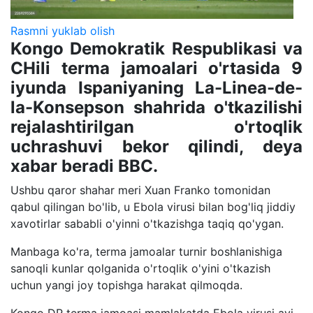
Rasmni yuklab olish
Kongo Demokratik Respublikasi va
CHili terma jamoalari o'rtasida 9
iyunda Ispaniyaning La-Linea-de-
la-Konsepson shahrida o'tkazilishi
rejalashtirilgan o'rtoqlik
uchrashuvi bekor qilindi, deya
xabar beradi BBC.
Ushbu qaror shahar meri Xuan Franko tomonidan
qabul qilingan bo'lib, u Ebola virusi bilan bog'liq jiddiy
xavotirlar sababli o'yinni o'tkazishga taqiq qo'ygan.
Manbaga ko'ra, terma jamoalar turnir boshlanishiga
sanoqli kunlar qolganida o'rtoqlik o'yini o'tkazish
uchun yangi joy topishga harakat qilmoqda.
Kongo DR terma jamoasi mamlakatda Ebola virusi avj