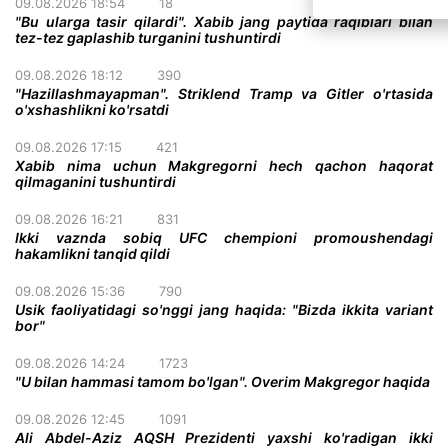
09.08.2026 18:54
18
"Bu ularga tasir qilardi". Xabib jang paytida raqiblari bilan
tez-tez gaplashib turganini tushuntirdi
09.08.2026 18:12
390
"Hazillashmayapman". Striklend Tramp va Gitler o'rtasida
o'xshashlikni ko'rsatdi
09.08.2026 17:15
421
Xabib nima uchun Makgregorni hech qachon haqorat
qilmaganini tushuntirdi
09.08.2026 16:21
831
Ikki vaznda sobiq UFC chempioni promoushendagi
hakamlikni tanqid qildi
09.08.2026 15:36
790
Usik faoliyatidagi so'nggi jang haqida: "Bizda ikkita variant
bor"
09.08.2026 14:24
1723
"U bilan hammasi tamom bo'lgan". Overim Makgregor haqida
09.08.2026 12:45
1091
Ali Abdel-Aziz AQSH Prezidenti yaxshi ko'radigan ikki