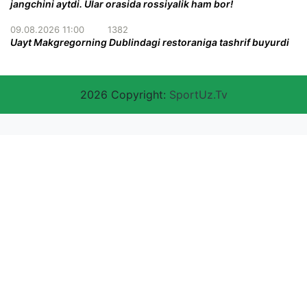
jangchini aytdi. Ular orasida rossiyalik ham bor!
09.08.2026 11:00
1382
Uayt Makgregorning Dublindagi restoraniga tashrif buyurdi
2026 Copyright:
SportUz.Tv