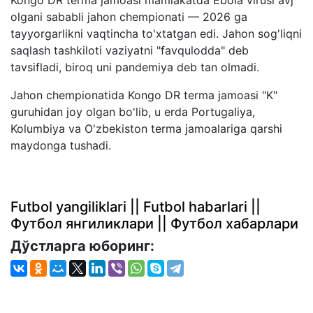
olgani sababli jahon chempionati — 2026 ga
tayyorgarlikni vaqtincha to'xtatgan edi. Jahon sog'liqni
saqlash tashkiloti vaziyatni "favqulodda" deb
tavsifladi, biroq uni pandemiya deb tan olmadi.
Jahon chempionatida Kongo DR terma jamoasi "K"
guruhidan joy olgan bo'lib, u erda Portugaliya,
Kolumbiya va O'zbekiston terma jamoalariga qarshi
maydonga tushadi.
Futbol yangiliklari || Futbol habarlari ||
Футбол янгиликлари || Футбол хабарлари
Дўстларга юборинг: