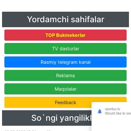
Yordamchi sahifalar
TOP Bukmekerlar
TV dasturlar
Rasmiy telegram kanal
Reklama
Maqolalar
Feedback
sportuz.tv
Would like to se
So`ngi yangiliklar