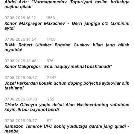
Abdel-Aziz: "Nurmagomedov Topuriyani taslim bo'lishga
majbur qiladi"
07.08.2026 16:12
1563
Konor Makgregor Maxachev - Gerri jangiga o'z taxminini
aytdi
07.08.2026 14:54
1408
BUM! Robert Uittaker Bogdan Guskov bilan jang qilish
niyatida!
07.08.2026 13:48
676
Konor Makgregor: "Endi haqiqiy mehnat boshlanadi"
07.08.2026 09:57
2542
Jozef Parkerdan kokain uchun doping bo'yicha ayblovlar olib
tashlandi
07.08.2026 09:33
252
CHarlz Oliveyra yaqin do'sti Alan Nasimentoning vafotidan
keyin ilk bor bayonot berdi
07.08.2026 09:27
97
Ramazon Temirov UFC sobiq yulduziga qarshi jang qiladi -
manba