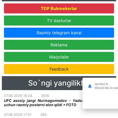
TOP Bukmekerlar
TV dasturlar
Rasmiy telegram kanal
Reklama
Maqolalar
Feedback
So`ngi yangiliklar
sportuz.tv
Would like to se
07.08.2026 18:24
2616
UFC asosiy jangi Nurmagomedov - Yadong bo'lgan turnir
uchun rasmiy posterni elon qildi + FOTO
07.08.2026 17:51
283