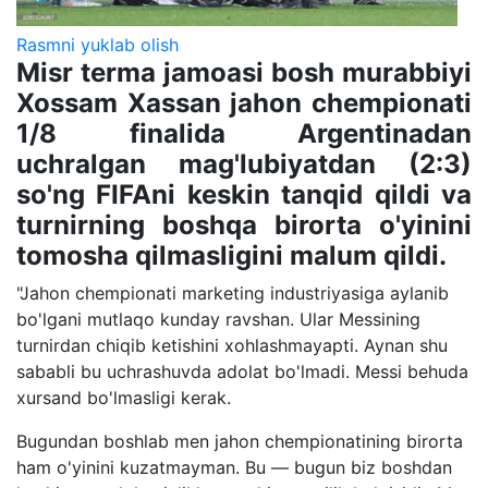
Rasmni yuklab olish
Misr terma jamoasi bosh murabbiyi
Xossam Xassan jahon chempionati
1/8 finalida Argentinadan
uchralgan mag'lubiyatdan (2:3)
so'ng FIFAni keskin tanqid qildi va
turnirning boshqa birorta o'yinini
tomosha qilmasligini malum qildi.
"Jahon chempionati marketing industriyasiga aylanib
bo'lgani mutlaqo kunday ravshan. Ular Messining
turnirdan chiqib ketishini xohlashmayapti. Aynan shu
sababli bu uchrashuvda adolat bo'lmadi. Messi behuda
xursand bo'lmasligi kerak.
Bugundan boshlab men jahon chempionatining birorta
ham o'yinini kuzatmayman. Bu — bugun biz boshdan