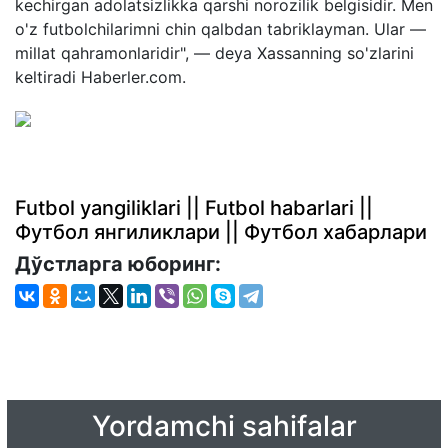
kechirgan adolatsizlikka qarshi norozilik belgisidir. Men
o'z futbolchilarimni chin qalbdan tabriklayman. Ular —
millat qahramonlaridir", — deya Xassanning so'zlarini
keltiradi Haberler.com.
Futbol yangiliklari || Futbol habarlari ||
Футбол янгиликлари || Футбол хабарлари
Дўстларга юборинг:
Yordamchi sahifalar