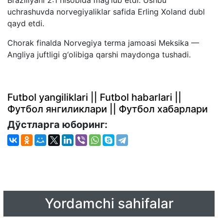
Braziliyani 2:1 hisobida mag‘lub etdi. Ushbu
uchrashuvda norvegiyaliklar safida Erling Xoland dubl
qayd etdi.
Chorak finalda Norvegiya terma jamoasi Meksika —
Angliya juftligi g‘olibiga qarshi maydonga tushadi.
Futbol yangiliklari || Futbol habarlari ||
Футбол янгиликлари || Футбол хабарлари
Дўстларга юборинг:
Yordamchi sahifalar