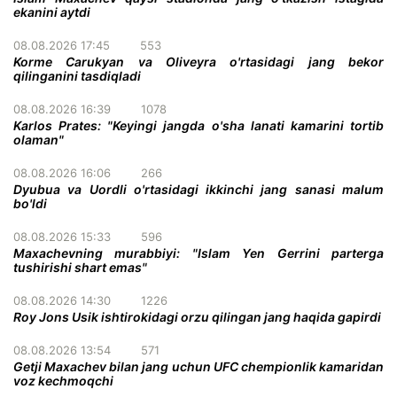
ekanini aytdi
08.08.2026 17:45
553
Korme Carukyan va Oliveyra o'rtasidagi jang bekor
qilinganini tasdiqladi
08.08.2026 16:39
1078
Karlos Prates: "Keyingi jangda o'sha lanati kamarini tortib
olaman"
08.08.2026 16:06
266
Dyubua va Uordli o'rtasidagi ikkinchi jang sanasi malum
bo'ldi
08.08.2026 15:33
596
Maxachevning murabbiyi: "Islam Yen Gerrini parterga
tushirishi shart emas"
08.08.2026 14:30
1226
Roy Jons Usik ishtirokidagi orzu qilingan jang haqida gapirdi
08.08.2026 13:54
571
Getji Maxachev bilan jang uchun UFC chempionlik kamaridan
voz kechmoqchi