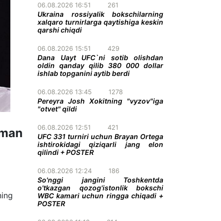
06.08.2026 16:51
261
Ukraina rossiyalik bokschilarning
xalqaro turnirlarga qaytishiga keskin
qarshi chiqdi
06.08.2026 15:51
429
Dana Uayt UFC`ni sotib olishdan
oldin qanday qilib 380 000 dollar
ishlab topganini aytib berdi
06.08.2026 13:45
1278
Pereyra Josh Xokitning "vyzov"iga
"otvet" qildi
06.08.2026 12:51
421
yman
UFC 331 turniri uchun Brayan Ortega
ishtirokidagi qiziqarli jang elon
qilindi + POSTER
06.08.2026 12:24
186
So'nggi jangini Toshkentda
o'tkazgan qozog'istonlik bokschi
ning
WBC kamari uchun ringga chiqadi +
POSTER