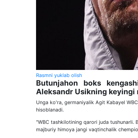
Rasmni yuklab olish
Butunjahon boks kengash
Aleksandr Usikning keyingi r
Unga ko'ra, germaniyalik Agit Kabayel WBC 
hisoblanadi.
"WBC tashkilotining qarori juda tushunarli. 
majburiy himoya jangi vaqtinchalik chempion