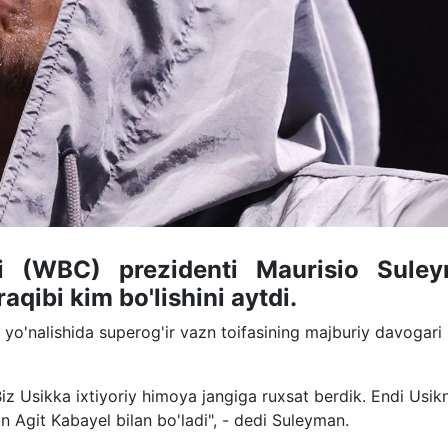
i (WBC) prezidenti Maurisio Sule
aqibi kim bo'lishini aytdi.
yo'nalishida superog'ir vazn toifasining majburiy davogari
Biz Usikka ixtiyoriy himoya jangiga ruxsat berdik. Endi Usik
 Agit Kabayel bilan bo'ladi", - dedi Suleyman.