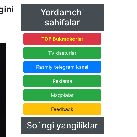
gini
Yordamchi
sahifalar
TOP Bukmekerlar
TV dasturlar
Rasmiy telegram kanal
Reklama
Maqolalar
Feedback
So`ngi yangiliklar