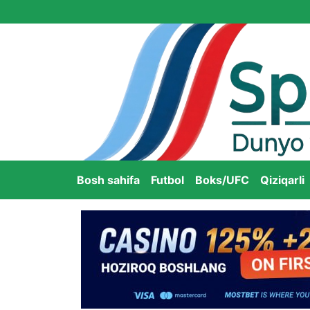
Bosh sahifa
Futbol
Boks/UFC
Qiziqarli