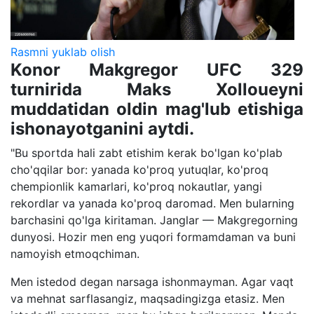
Rasmni yuklab olish
Konor Makgregor UFC 329
turnirida Maks Xolloueyni
muddatidan oldin mag'lub etishiga
ishonayotganini aytdi.
"Bu sportda hali zabt etishim kerak bo'lgan ko'plab
cho'qqilar bor: yanada ko'proq yutuqlar, ko'proq
chempionlik kamarlari, ko'proq nokautlar, yangi
rekordlar va yanada ko'proq daromad. Men bularning
barchasini qo'lga kiritaman. Janglar — Makgregorning
dunyosi. Hozir men eng yuqori formamdaman va buni
namoyish etmoqchiman.
Men istedod degan narsaga ishonmayman. Agar vaqt
va mehnat sarflasangiz, maqsadingizga etasiz. Men