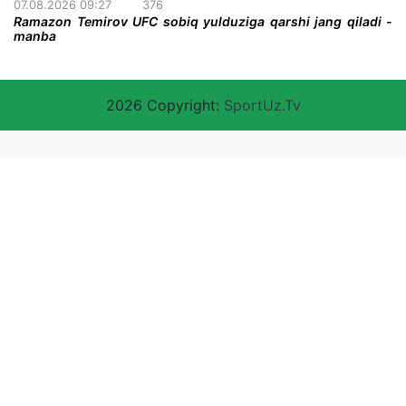
07.08.2026 09:27
376
Ramazon Temirov UFC sobiq yulduziga qarshi jang qiladi -
manba
2026 Copyright:
SportUz.Tv