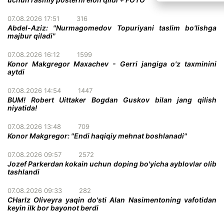
07.08.2026 17:51
316
Abdel-Aziz: "Nurmagomedov Topuriyani taslim bo'lishga
majbur qiladi"
07.08.2026 16:12
1599
Konor Makgregor Maxachev - Gerri jangiga o'z taxminini
aytdi
07.08.2026 14:54
1447
BUM! Robert Uittaker Bogdan Guskov bilan jang qilish
niyatida!
07.08.2026 13:48
709
Konor Makgregor: "Endi haqiqiy mehnat boshlanadi"
07.08.2026 09:57
2572
Jozef Parkerdan kokain uchun doping bo'yicha ayblovlar olib
tashlandi
07.08.2026 09:33
282
CHarlz Oliveyra yaqin do'sti Alan Nasimentoning vafotidan
keyin ilk bor bayonot berdi