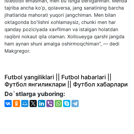
istedodli emasman, men bu ishga berilganman. Menda
tajriba ancha ko'p, qolaversa, jang sanatining barcha
jihatlarida mahorati yuqori jangchiman. Men bilan
oktagonda bo'lishni xohlamaysiz, chunki men har
qanday poziciyada xavfliman va istalgan holatdan
raqibni nokaut qila olaman. Xolloueyga qarshi jangda
ham aynan shuni amalga oshirmoqchiman", — dedi
Makgregor.
Futbol yangiliklari || Futbol habarlari ||
Футбол янгиликлари || Футбол хабарлари
Do`stlarga yuboring: