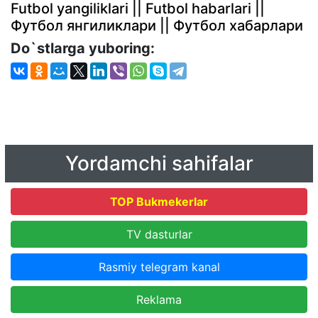
Futbol yangiliklari || Futbol habarlari ||
Футбол янгиликлари || Футбол хабарлари
Do`stlarga yuboring:
Yordamchi sahifalar
TOP Bukmekerlar
TV dasturlar
Rasmiy telegram kanal
Reklama