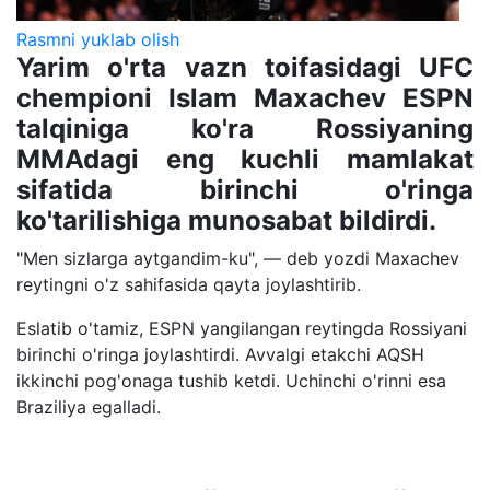
Rasmni yuklab olish
Yarim o'rta vazn toifasidagi UFC
chempioni Islam Maxachev ESPN
talqiniga ko'ra Rossiyaning
MMAdagi eng kuchli mamlakat
sifatida birinchi o'ringa
ko'tarilishiga munosabat bildirdi.
"Men sizlarga aytgandim-ku", — deb yozdi Maxachev
reytingni o'z sahifasida qayta joylashtirib.
Eslatib o'tamiz, ESPN yangilangan reytingda Rossiyani
birinchi o'ringa joylashtirdi. Avvalgi etakchi AQSH
ikkinchi pog'onaga tushib ketdi. Uchinchi o'rinni esa
Braziliya egalladi.