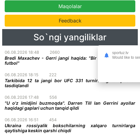
Maqolalar
Feedback
So`ngi yangiliklar
06.08.2026 18:48
2660
sportuz.tv
Bredi Maxachev - Gerri jangi haqida: "Bir darvoza oldidagi
Would like to se
futbol"
06.08.2026 18:15
222
Tarkibida 12 ta jangi bor UFC 331 turnirining to'liq kardi
tasdiqlandi
06.08.2026 17:48
556
"U o'z imidjini buzmoqda". Darren Till Ian Gerrini ayollar
haqidagi gaplari uchun tanqid qildi
06.08.2026 16:51
454
Ukraina rossiyalik bokschilarning xalqaro turnirlarga
qaytishiga keskin qarshi chiqdi