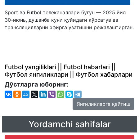
Sport ва Futbol телеканаллари бугун — 2025 йил
30-июнь, душанба куни қуйидаги кўрсатув ва
трансляцияларни эфирга узатишни режалаштирган.
Futbol yangiliklari || Futbol habarlari ||
Футбол янгиликлари || Футбол хабарлари
Дўстларга юборинг:
Янгиликларга қайтиш
Yordamchi sahifalar