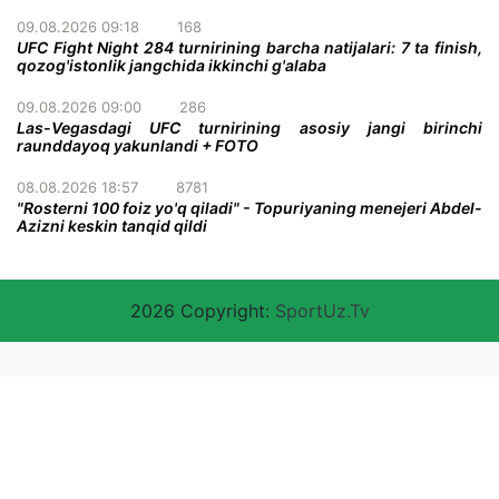
09.08.2026 09:18
168
UFC Fight Night 284 turnirining barcha natijalari: 7 ta finish,
qozog'istonlik jangchida ikkinchi g'alaba
09.08.2026 09:00
286
Las-Vegasdagi UFC turnirining asosiy jangi birinchi
raunddayoq yakunlandi + FOTO
08.08.2026 18:57
8781
"Rosterni 100 foiz yo'q qiladi" - Topuriyaning menejeri Abdel-
Azizni keskin tanqid qildi
2026 Copyright:
SportUz.Tv