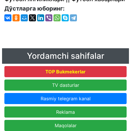
Дўстларга юборинг:
Yordamchi sahifalar
TOP Bukmekerlar
TV dasturlar
Rasmiy telegram kanal
Reklama
Maqolalar