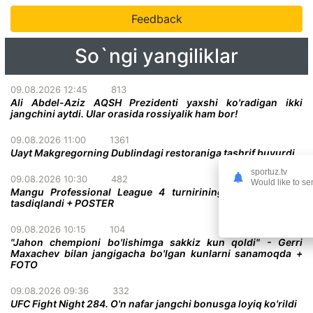
Feedback
So`ngi yangiliklar
09.08.2026 12:45
813
Ali Abdel-Aziz AQSH Prezidenti yaxshi ko'radigan ikki
jangchini aytdi. Ular orasida rossiyalik ham bor!
09.08.2026 11:00
1361
Uayt Makgregorning Dublindagi restoraniga tashrif buyurdi
sportuz.tv
09.08.2026 10:30
482
Would like to se
Mangu Professional League 4 turnirining yana bir jangi
tasdiqlandi + POSTER
09.08.2026 10:15
104
"Jahon chempioni bo'lishimga sakkiz kun qoldi" - Gerri
Maxachev bilan jangigacha bo'lgan kunlarni sanamoqda +
FOTO
09.08.2026 09:36
332
UFC Fight Night 284. O'n nafar jangchi bonusga loyiq ko'rildi