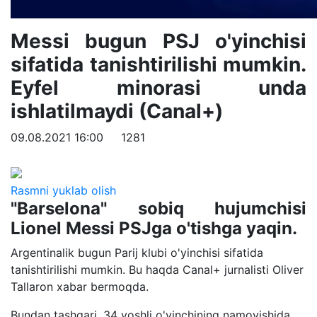
Messi bugun PSJ o'yinchisi
sifatida tanishtirilishi mumkin.
Eyfel minorasi unda
ishlatilmaydi (Canal+)
09.08.2021 16:00
1281
Rasmni yuklab olish
"Barselona" sobiq hujumchisi
Lionel Messi PSJga o'tishga yaqin.
Argentinalik bugun Parij klubi o'yinchisi sifatida
tanishtirilishi mumkin. Bu haqda Canal+ jurnalisti Oliver
Tallaron xabar bermoqda.
Bundan tashqari, 34 yoshli o'yinchining namoyishida