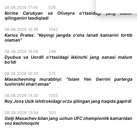
08.08.2026 17:45
526
Korme Carukyan va Oliveyra o'rtasidagi jang bekor
qilinganini tasdiqladi
08.08.2026 16:39
1042
Karlos Prates: "Keyingi jangda o'sha lanati kamarini tortib
olaman"
08.08.2026 16:06
248
Dyubua va Uordli o'rtasidagi ikkinchi jang sanasi malum
bo'ldi
08.08.2026 15:33
575
Maxachevning murabbiyi: "Islam Yen Gerrini parterga
tushirishi shart emas"
08.08.2026 14:30
1202
Roy Jons Usik ishtirokidagi orzu qilingan jang haqida gapirdi
08.08.2026 13:54
550
Getji Maxachev bilan jang uchun UFC chempionlik kamaridan
voz kechmoqchi