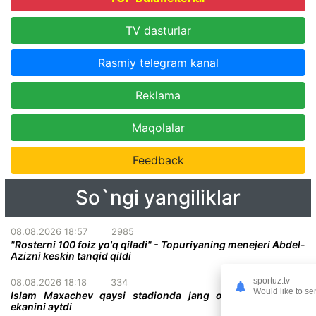
TV dasturlar
Rasmiy telegram kanal
Reklama
Maqolalar
Feedback
So`ngi yangiliklar
08.08.2026 18:57
2985
"Rosterni 100 foiz yo'q qiladi" - Topuriyaning menejeri Abdel-
Azizni keskin tanqid qildi
sportuz.tv
08.08.2026 18:18
334
Would like to se
Islam Maxachev qaysi stadionda jang o'tkazish istagida
ekanini aytdi