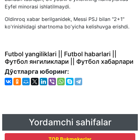
Eyfel minorasi ishlatilmaydi.
Oldinroq xabar berilganidek, Messi PSJ bilan "2+1"
ko'rinishidagi shartnoma bo'yicha kelishuvga erishdi.
Futbol yangiliklari || Futbol habarlari ||
Футбол янгиликлари || Футбол хабарлари
Дўстларга юборинг:
Yordamchi sahifalar
TOP Bukmekerlar