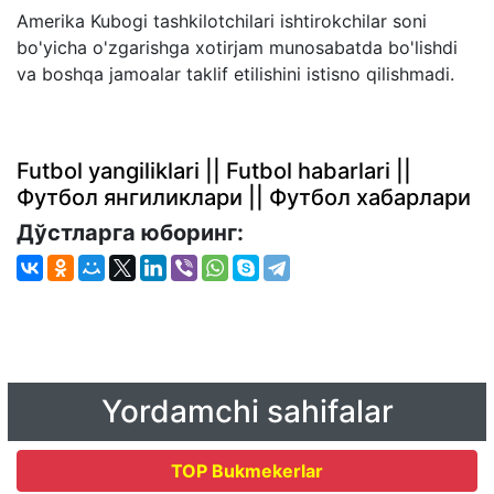
Amerika Kubogi tashkilotchilari ishtirokchilar soni
bo'yicha o'zgarishga xotirjam munosabatda bo'lishdi
va boshqa jamoalar taklif etilishini istisno qilishmadi.
Futbol yangiliklari || Futbol habarlari ||
Футбол янгиликлари || Футбол хабарлари
Дўстларга юборинг:
Yordamchi sahifalar
TOP Bukmekerlar