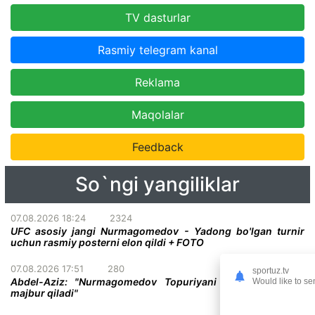
TV dasturlar
Rasmiy telegram kanal
Reklama
Maqolalar
Feedback
So`ngi yangiliklar
07.08.2026 18:24
2324
UFC asosiy jangi Nurmagomedov - Yadong bo'lgan turnir
uchun rasmiy posterni elon qildi + FOTO
07.08.2026 17:51
280
sportuz.tv
Abdel-Aziz: "Nurmagomedov Topuriyani taslim bo'lishga
Would like to se
majbur qiladi"