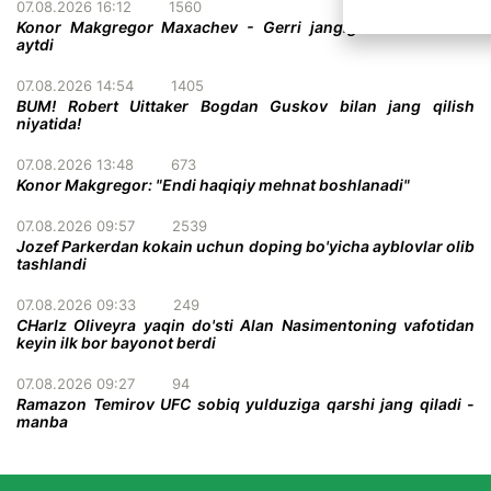
07.08.2026 16:12
1560
Konor Makgregor Maxachev - Gerri jangiga o'z taxminini
aytdi
07.08.2026 14:54
1405
BUM! Robert Uittaker Bogdan Guskov bilan jang qilish
niyatida!
07.08.2026 13:48
673
Konor Makgregor: "Endi haqiqiy mehnat boshlanadi"
07.08.2026 09:57
2539
Jozef Parkerdan kokain uchun doping bo'yicha ayblovlar olib
tashlandi
07.08.2026 09:33
249
CHarlz Oliveyra yaqin do'sti Alan Nasimentoning vafotidan
keyin ilk bor bayonot berdi
07.08.2026 09:27
94
Ramazon Temirov UFC sobiq yulduziga qarshi jang qiladi -
manba