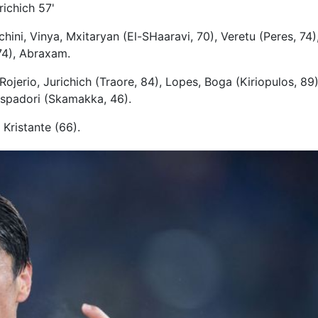
richich 57'
hini, Vinya, Mxitaryan (El-SHaaravi, 70), Veretu (Peres, 74)
74), Abraxam.
, Rojerio, Jurichich (Traore, 84), Lopes, Boga (Kiriopulos, 89)
Raspadori (Skamakka, 46).
 Kristante (66).