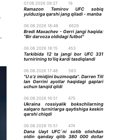
07.08.2026 09:27
19
Ramazon Temirov UFC sobiq
yulduziga qarshi jang qiladi - manba
,
06.08.2026 18:48
6629
Bredi Maxachev - Gerri jangi haqida:
,
"Bir darvoza oldidagi futbol"
06.08.2026 18:15
453
Tarkibida 12 ta jangi bor UFC 331
turnirining to'liq kardi tasdiqlandi
06.08.2026 17:48
583
"U o'z imidjini buzmoqda". Darren Till
Ian Gerrini ayollar haqidagi gaplari
uchun tanqid qildi
06.08.2026 16:51
475
Ukraina rossiyalik bokschilarning
xalqaro turnirlarga qaytishiga keskin
qarshi chiqdi
06.08.2026 15:51
474
Dana Uayt UFC`ni sotib olishdan
oldin qanday qilib 380 000 dollar