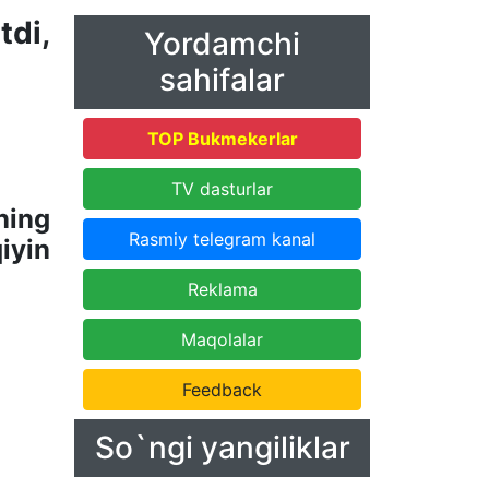
di,
Yordamchi
sahifalar
TOP Bukmekerlar
TV dasturlar
ning
Rasmiy telegram kanal
iyin
Reklama
Maqolalar
Feedback
So`ngi yangiliklar