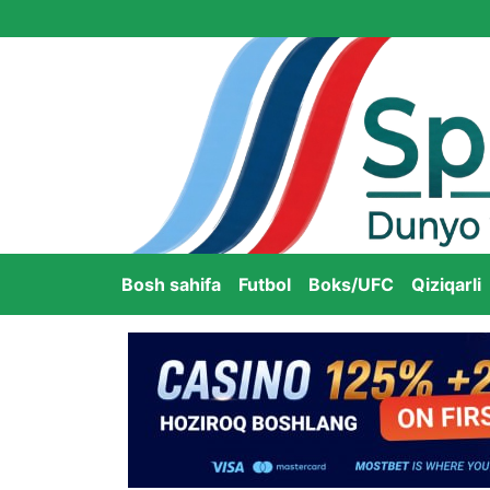
Bosh sahifa
Futbol
Boks/UFC
Qiziqarli