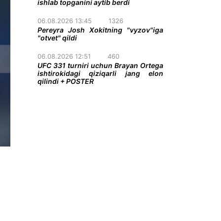
ishlab topganini aytib berdi
06.08.2026 13:45
1326
Pereyra Josh Xokitning "vyzov"iga
"otvet" qildi
06.08.2026 12:51
460
UFC 331 turniri uchun Brayan Ortega
ishtirokidagi qiziqarli jang elon
qilindi + POSTER