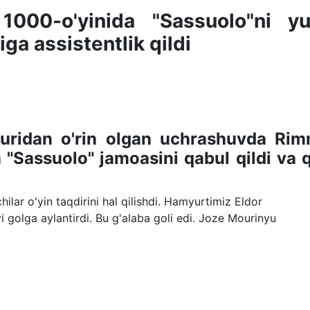
000-o'yinida "Sassuolo"ni yut
ga assistentlik qildi
turidan o'rin olgan uchrashuvda Rim
"Sassuolo" jamoasini qabul qildi va q
ar o'yin taqdirini hal qilishdi. Hamyurtimiz Eldor
golga aylantirdi. Bu g'alaba goli edi. Joze Mourinyu