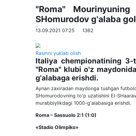
"Roma" Mourinyuning 1
SHomurodov g'alaba goli
13.09.2021 07:25
1362
Rasmni yuklab olish
Italiya chempionatining 3-
"Roma" klubi o'z maydonida 
g'alabaga erishdi.
Aynan zaxiradan maydonga tushgan futbolchil
SHomurodovning to'p uzatishini El-SHaaravi 
murabbiylikdagi 1000-g'alabasiga erishdi.
Roma – Sassuolo 2:1 (1:0)
«Stadio Olimpiko»