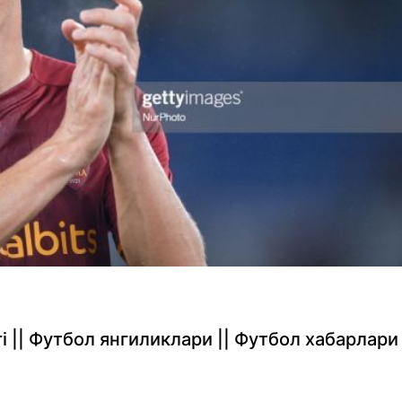
rlari || Футбол янгиликлари || Футбол хабарлари