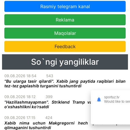
Rasmiy telegram kanal
Reklama
Maqolalar
Feedback
So`ngi yangiliklar
09.08.2026 18:54
543
"Bu ularga tasir qilardi". Xabib jang paytida raqiblari bilan
tez-tez gaplashib turganini tushuntirdi
09.08.2026 18:12
399
sportuz.tv
"Hazillashmayapman". Striklend Tramp va Gitler o'rtasida
Would like to se
o'xshashlikni ko'rsatdi
09.08.2026 17:15
424
Xabib nima uchun Makgregorni hech qachon haqorat
qilmaganini tushuntirdi