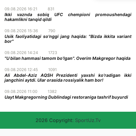
09.08.2026 16:21
831
Ikki vaznda sobiq UFC chempioni promoushendagi
hakamlikni tanqid qildi
09.08.2026 15:36
790
Usik faoliyatidagi so'nggi jang haqida: "Bizda ikkita variant
bor"
09.08.2026 14:24
1723
"U bilan hammasi tamom bo'lgan". Overim Makgregor haqida
09.08.2026 12:45
1091
Ali Abdel-Aziz AQSH Prezidenti yaxshi ko'radigan ikki
jangchini aytdi. Ular orasida rossiyalik ham bor!
09.08.2026 11:00
1382
Uayt Makgregorning Dublindagi restoraniga tashrif buyurdi
2026 Copyright:
SportUz.Tv