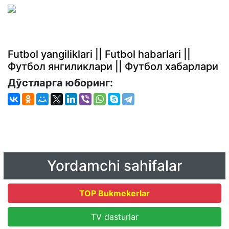
Futbol yangiliklari || Futbol habarlari ||
Футбол янгиликлари || Футбол хабарлари
Дўстларга юборинг:
Yordamchi sahifalar
TOP Bukmekerlar
TV dasturlar