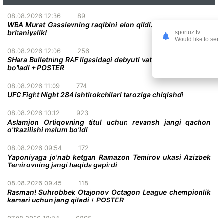
08.08.2026 12:36
89
WBA Murat Gassievning raqibini elon qildi. U mag'lubiyatsiz
britaniyalik!
sportuz.tv
Would like to se
08.08.2026 12:06
256
SHara Bulletning RAF ligasidagi debyuti vatandoshiga qarshi
bo'ladi + POSTER
08.08.2026 11:09
774
UFC Fight Night 284 ishtirokchilari taroziga chiqishdi
08.08.2026 10:12
923
Aslamjon Ortiqovning titul uchun revansh jangi qachon
o'tkazilishi malum bo'ldi
08.08.2026 09:54
172
Yaponiyaga jo'nab ketgan Ramazon Temirov ukasi Azizbek
Temirovning jangi haqida gapirdi
08.08.2026 09:45
118
Rasman! Suhrobbek Otajonov Octagon League chempionlik
kamari uchun jang qiladi + POSTER
07.08.2026 18:24
6895