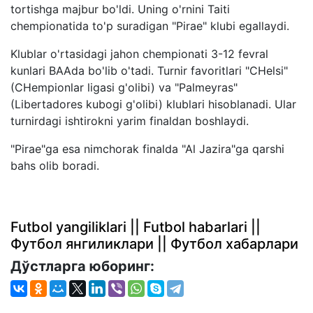
tortishga majbur bo'ldi. Uning o'rnini Taiti
chempionatida to'p suradigan "Pirae" klubi egallaydi.
Klublar o'rtasidagi jahon chempionati 3-12 fevral
kunlari BAAda bo'lib o'tadi. Turnir favoritlari "CHelsi"
(CHempionlar ligasi g'olibi) va "Palmeyras"
(Libertadores kubogi g'olibi) klublari hisoblanadi. Ular
turnirdagi ishtirokni yarim finaldan boshlaydi.
"Pirae"ga esa nimchorak finalda "Al Jazira"ga qarshi
bahs olib boradi.
Futbol yangiliklari || Futbol habarlari ||
Футбол янгиликлари || Футбол хабарлари
Дўстларга юборинг: