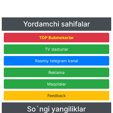
Yordamchi sahifalar
TOP Bukmekerlar
TV dasturlar
Rasmiy telegram kanal
Reklama
Maqolalar
Feedback
So`ngi yangiliklar