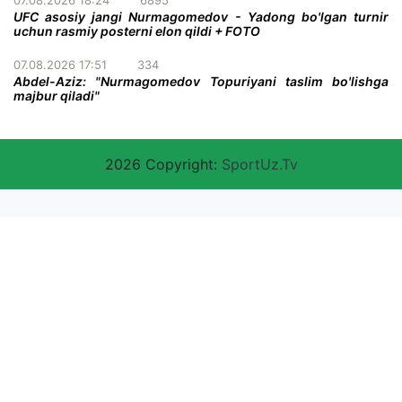
UFC asosiy jangi Nurmagomedov - Yadong bo'lgan turnir
uchun rasmiy posterni elon qildi + FOTO
07.08.2026 17:51
334
Abdel-Aziz: "Nurmagomedov Topuriyani taslim bo'lishga
majbur qiladi"
2026 Copyright:
SportUz.Tv