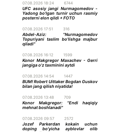
07.08.2026 18:24
6744
UFC asosiy jangi Nurmagomedov -
Yadong bo'lgan turnir uchun rasmiy
posterni elon qildi + FOTO
07.08.2026 17:51
316
Abdel-Aziz: "Nurmagomedov
Topuriyani taslim bo'lishga majbur
qiladi"
07.08.2026 16:12
1599
Konor Makgregor Maxachev - Gerri
jangiga o'z taxminini aytdi
07.08.2026 14:54
1447
BUM! Robert Uittaker Bogdan Guskov
bilan jang qilish niyatida!
07.08.2026 13:48
709
Konor Makgregor: "Endi haqiqiy
mehnat boshlanadi"
07.08.2026 09:57
2572
Jozef Parkerdan kokain uchun
doping bo'yicha ayblovlar olib