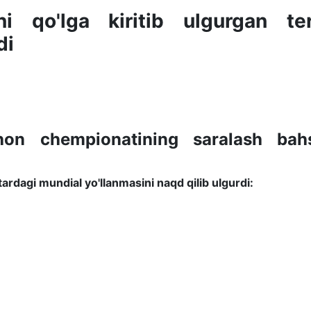
ni qo'lga kiritib ulgurgan te
di
ahon chempionatining saralash bahs
ardagi mundial yo'llanmasini naqd qilib ulgurdi: