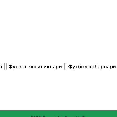
rlari || Футбол янгиликлари || Футбол хабарлари