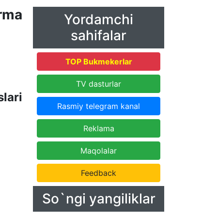
rma
Yordamchi
sahifalar
TOP Bukmekerlar
TV dasturlar
lari
Rasmiy telegram kanal
Reklama
Maqolalar
Feedback
So`ngi yangiliklar