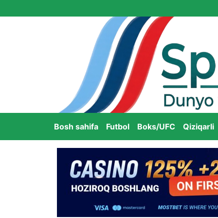
Bosh sahifa
Futbol
Boks/UFC
Qiziqarli