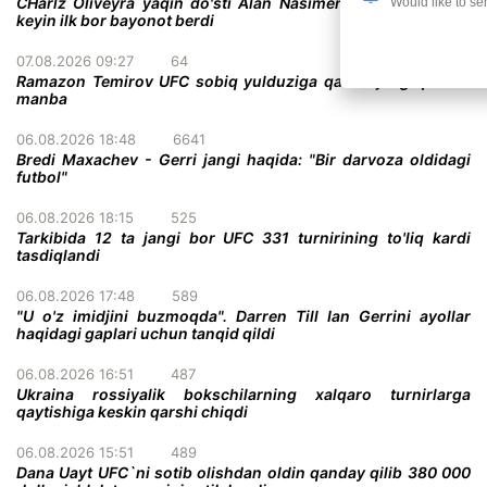
CHarlz Oliveyra yaqin do'sti Alan Nasimentoning vafotidan
Would like to se
keyin ilk bor bayonot berdi
07.08.2026 09:27
64
Ramazon Temirov UFC sobiq yulduziga qarshi jang qiladi -
manba
06.08.2026 18:48
6641
Bredi Maxachev - Gerri jangi haqida: "Bir darvoza oldidagi
futbol"
06.08.2026 18:15
525
Tarkibida 12 ta jangi bor UFC 331 turnirining to'liq kardi
tasdiqlandi
06.08.2026 17:48
589
"U o'z imidjini buzmoqda". Darren Till Ian Gerrini ayollar
haqidagi gaplari uchun tanqid qildi
06.08.2026 16:51
487
Ukraina rossiyalik bokschilarning xalqaro turnirlarga
qaytishiga keskin qarshi chiqdi
06.08.2026 15:51
489
Dana Uayt UFC`ni sotib olishdan oldin qanday qilib 380 000