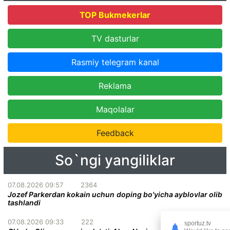
TOP Bukmekerlar
TV dasturlar
Rasmiy telegram kanal
Reklama
Maqolalar
Feedback
So`ngi yangiliklar
07.08.2026 09:57
2364
Jozef Parkerdan kokain uchun doping bo'yicha ayblovlar olib
tashlandi
07.08.2026 09:33
222
sportuz.tv