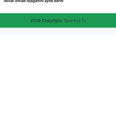
dollar ishlab topganini aytib berdi
2026 Copyright:
SportUz.Tv