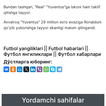
Bundan tashqari, "Real" "Yuventus"ga Iskoni ham taklif
qilishga tayyor.
Avvalroq "Yuventus" 29 million evro evaziga Ronalduni
qo'yib yuborishga tayyor ekanligi malum qilingandi.
Futbol yangiliklari || Futbol habarlari ||
Футбол янгиликлари || Футбол хабарлари
Дўстларга юборинг:
Yordamchi sahifalar