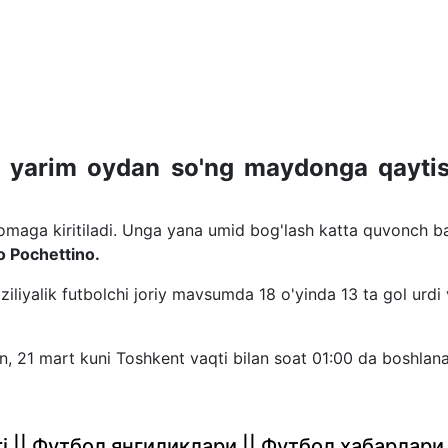
r yarim oydan so'ng maydonga qayti
omaga kiritiladi. Unga yana umid bog'lash katta quvonch b
o Pochettino.
ziliyalik futbolchi joriy mavsumda 18 o'yinda 13 ta gol urdi
n, 21 mart kuni Toshkent vaqti bilan soat 01:00 da boshlana
rlari || Футбол янгиликлари || Футбол хабарлари