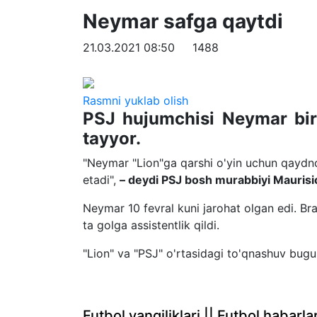
Neymar safga qaytdi
21.03.2021 08:50
1488
Rasmni yuklab olish
PSJ hujumchisi Neymar bi
tayyor.
"Neymar "Lion"ga qarshi o'yin uchun qaydn
etadi",
– deydi PSJ bosh murabbiyi Maurisi
Neymar 10 fevral kuni jarohat olgan edi. Bra
ta golga assistentlik qildi.
"Lion" va "PSJ" o'rtasidagi to'qnashuv bugu
Futbol yangiliklari || Futbol haba