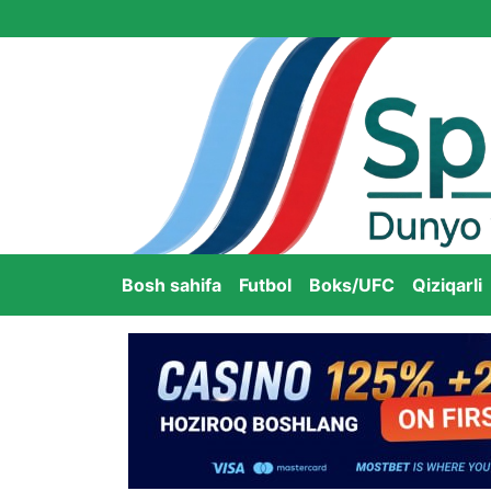
Bosh sahifa
Futbol
Boks/UFC
Qiziqarli