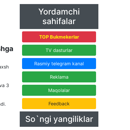
Yordamchi
sahifalar
TOP Bukmekerlar
shga
TV dasturlar
Rasmiy telegram kanal
axsh
Reklama
 va 3
Maqolalar
Feedback
di.
So`ngi yangiliklar