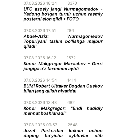
07.08.2026 18:24
3370
UFC asosiy jangi Nurmagomedov -
Yadong bo'lgan turnir uchun rasmiy
posterni elon qildi + FOTO
07.08.2026 17:51
286
Abdel-Aziz: "Nurmagomedov
Topuriyani taslim bo'lishga majbur
qiladi"
07.08.2026 16:12
1572
Konor Makgregor Maxachev - Gerri
jangiga o'z taxminini aytdi
07.08.2026 14:54
1414
BUM! Robert Uittaker Bogdan Guskov
bilan jang qilish niyatida!
07.08.2026 13:48
682
Konor Makgregor: "Endi haqiqiy
mehnat boshlanadi"
07.08.2026 09:57
2548
Jozef Parkerdan kokain uchun
doping bo'yicha ayblovlar olib