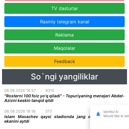
TV dasturlar
Rasmiy telegram kanal
Reklama
Maqolalar
Feedback
So`ngi yangiliklar
08.08.2026 18:57
8315
"Rosterni 100 foiz yo'q qiladi" - Topuriyaning menejeri Abdel-
Azizni keskin tanqid qildi
08.08.2026 18:18
373
sportuz.tv
Would like to se
Islam Maxachev qaysi stadionda jang o'tkazish istagida
ekanini aytdi