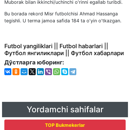
Muborak bilan ikkinchi/uchinchi o'rinni egallab turibdi.
Bu borada rekord Misr futbolchisi Ahmad Hassanga
tegishli. U terma jamoa safida 184 ta o'yin o'tkazgan.
Futbol yangiliklari || Futbol habarlari ||
Футбол янгиликлари || Футбол хабарлари
Дўстларга юборинг:
Yordamchi sahifalar
TOP Bukmekerlar