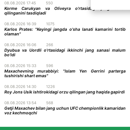
08.08.2026 17:45
550
Korme Carukyan va Oliveyra o'rtasidagi jang bekor
qilinganini tasdiqladi
08.08.2026 16:39
1075
Karlos Prates: "Keyingi jangda o'sha lanati kamarini tortib
olaman"
08.08.2026 16:06
266
Dyubua va Uordli o'rtasidagi ikkinchi jang sanasi malum
bo'ldi
08.08.2026 15:33
596
Maxachevning murabbiyi: "Islam Yen Gerrini parterga
tushirishi shart emas"
08.08.2026 14:30
1226
Roy Jons Usik ishtirokidagi orzu qilingan jang haqida gapirdi
08.08.2026 13:54
568
Getji Maxachev bilan jang uchun UFC chempionlik kamaridan
voz kechmoqchi