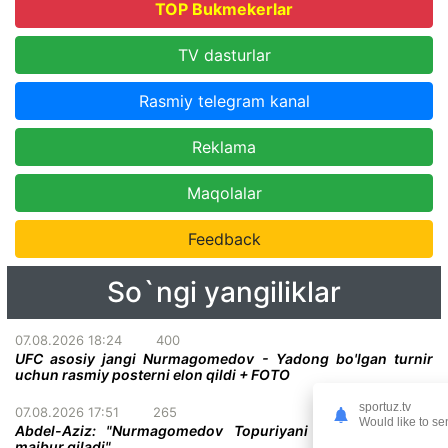
TOP Bukmekerlar
TV dasturlar
Rasmiy telegram kanal
Reklama
Maqolalar
Feedback
So`ngi yangiliklar
07.08.2026 18:24
400
UFC asosiy jangi Nurmagomedov - Yadong bo'lgan turnir
uchun rasmiy posterni elon qildi + FOTO
sportuz.tv
07.08.2026 17:51
265
Would like to se
Abdel-Aziz: "Nurmagomedov Topuriyani taslim bo'lishga
majbur qiladi"