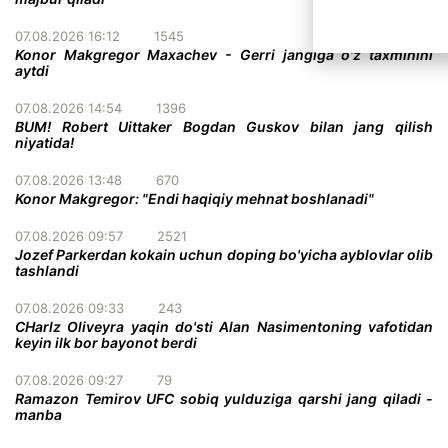
07.08.2026 16:12
1545
Konor Makgregor Maxachev - Gerri jangiga o'z taxminini
aytdi
07.08.2026 14:54
1396
BUM! Robert Uittaker Bogdan Guskov bilan jang qilish
niyatida!
07.08.2026 13:48
670
Konor Makgregor: "Endi haqiqiy mehnat boshlanadi"
07.08.2026 09:57
2521
Jozef Parkerdan kokain uchun doping bo'yicha ayblovlar olib
tashlandi
07.08.2026 09:33
243
CHarlz Oliveyra yaqin do'sti Alan Nasimentoning vafotidan
keyin ilk bor bayonot berdi
07.08.2026 09:27
79
Ramazon Temirov UFC sobiq yulduziga qarshi jang qiladi -
manba