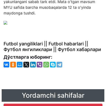
yakunlangani sabab tark etdi. Mata o'tgan mavsum
MYU safida barcha musobaqalarda 12 ta o'yinda
maydonga tushdi.
Futbol yangiliklari || Futbol habarlari ||
Футбол янгиликлари || Футбол хабарлари
Дўстларга юборинг:
Yordamchi sahifalar