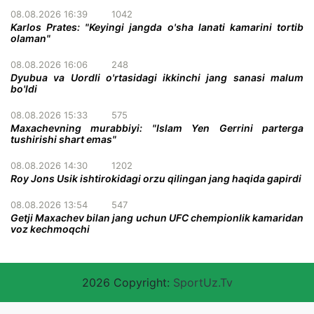
08.08.2026 16:39
1042
Karlos Prates: "Keyingi jangda o'sha lanati kamarini tortib
olaman"
08.08.2026 16:06
248
Dyubua va Uordli o'rtasidagi ikkinchi jang sanasi malum
bo'ldi
08.08.2026 15:33
575
Maxachevning murabbiyi: "Islam Yen Gerrini parterga
tushirishi shart emas"
08.08.2026 14:30
1202
Roy Jons Usik ishtirokidagi orzu qilingan jang haqida gapirdi
08.08.2026 13:54
547
Getji Maxachev bilan jang uchun UFC chempionlik kamaridan
voz kechmoqchi
2026 Copyright:
SportUz.Tv