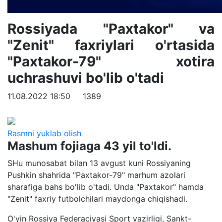
Rossiyada "Paxtakor" va
"Zenit" faxriylari o'rtasida
"Paxtakor-79" xotira
uchrashuvi bo'lib o'tadi
11.08.2022 18:50
1389
Rasmni yuklab olish
Mashum fojiaga 43 yil to'ldi.
SHu munosabat bilan 13 avgust kuni Rossiyaning
Pushkin shahrida "Paxtakor-79" marhum azolari
sharafiga bahs bo'lib o'tadi. Unda "Paxtakor" hamda
"Zenit" faxriy futbolchilari maydonga chiqishadi.
O'yin Rossiya Federaciyasi Sport vazirligi, Sankt-