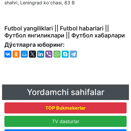
shahri, Leningrad ko'chasi, 83 B
Futbol yangiliklari || Futbol habarlari ||
Футбол янгиликлари || Футбол хабарлари
Дўстларга юборинг:
Yordamchi sahifalar
TOP Bukmekerlar
TV dasturlar