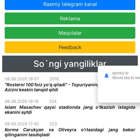
Rasmiy telegram kanal
Reklama
Maqolalar
Feedback
So`ngi yangiliklar
sportuz.tv
Would like to se
08.08.2026 18:57
2018
"Rosterni 100 foiz yo'q qiladi" - Topuriyaning menejeri Abdel-
Azizni keskin tanqid qildi
08.08.2026 18:18
334
Islam Maxachev qaysi stadionda jang o'tkazish istagida
ekanini aytdi
08.08.2026 17:45
523
Korme Carukyan va Oliveyra o'rtasidagi jang bekor
qilinganini tasdiqladi