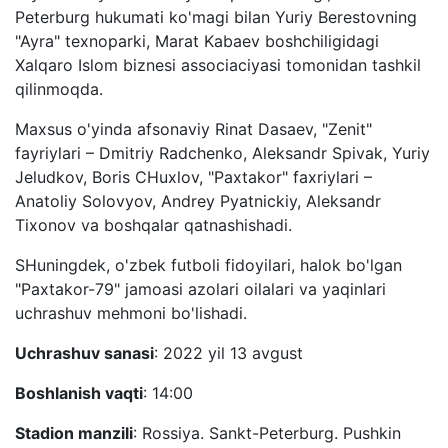
Peterburg hukumati ko'magi bilan Yuriy Berestovning
"Ayra" texnoparki, Marat Kabaev boshchiligidagi
Xalqaro Islom biznesi associaciyasi tomonidan tashkil
qilinmoqda.
Maxsus o'yinda afsonaviy Rinat Dasaev, "Zenit"
fayriylari – Dmitriy Radchenko, Aleksandr Spivak, Yuriy
Jeludkov, Boris CHuxlov, "Paxtakor" faxriylari –
Anatoliy Solovyov, Andrey Pyatnickiy, Aleksandr
Tixonov va boshqalar qatnashishadi.
SHuningdek, o'zbek futboli fidoyilari, halok bo'lgan
"Paxtakor-79" jamoasi azolari oilalari va yaqinlari
uchrashuv mehmoni bo'lishadi.
Uchrashuv sanasi
: 2022 yil 13 avgust
Boshlanish vaqti
: 14:00
Stadion manzili
: Rossiya. Sankt-Peterburg. Pushkin