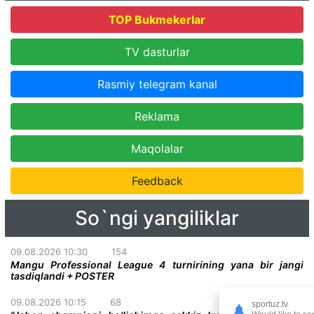
TOP Bukmekerlar
TV dasturlar
Rasmiy telegram kanal
Reklama
Maqolalar
Feedback
So`ngi yangiliklar
09.08.2026 10:30
154
Mangu Professional League 4 turnirining yana bir jangi
tasdiqlandi + POSTER
09.08.2026 10:15
68
sportuz.tv