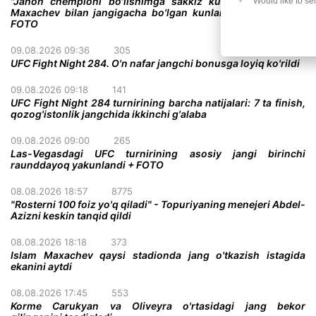
"Jahon chempioni bo'lishimga sakkiz kun qoldi" - Gerri
Would like to se
Maxachev bilan jangigacha bo'lgan kunlarni sanamoqda +
FOTO
09.08.2026 09:36
305
UFC Fight Night 284. O'n nafar jangchi bonusga loyiq ko'rildi
09.08.2026 09:18
141
UFC Fight Night 284 turnirining barcha natijalari: 7 ta finish,
qozog'istonlik jangchida ikkinchi g'alaba
09.08.2026 09:00
265
Las-Vegasdagi UFC turnirining asosiy jangi birinchi
raunddayoq yakunlandi + FOTO
08.08.2026 18:57
8775
"Rosterni 100 foiz yo'q qiladi" - Topuriyaning menejeri Abdel-
Azizni keskin tanqid qildi
08.08.2026 18:18
373
Islam Maxachev qaysi stadionda jang o'tkazish istagida
ekanini aytdi
08.08.2026 17:45
553
Korme Carukyan va Oliveyra o'rtasidagi jang bekor