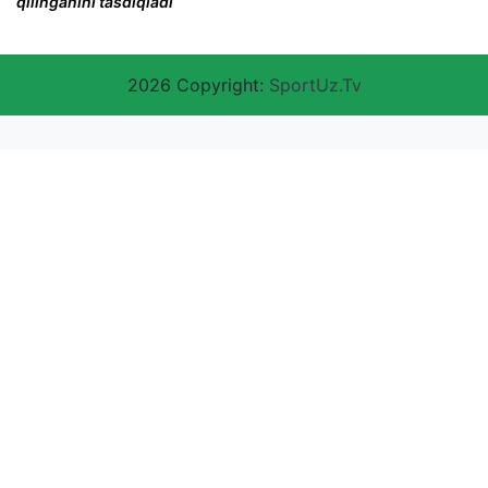
qilinganini tasdiqladi
2026 Copyright:
SportUz.Tv