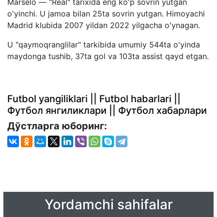
Marselo — "Real" tarixida eng ko'p sovrin yutgan
o'yinchi. U jamoa bilan 25ta sovrin yutgan. Himoyachi
Madrid klubida 2007 yildan 2022 yilgacha o'ynagan.
U "qaymoqranglilar" tarkibida umumiy 544ta o'yinda
maydonga tushib, 37ta gol va 103ta assist qayd etgan.
Futbol yangiliklari || Futbol habarlari ||
Футбол янгиликлари || Футбол хабарлари
Дўстларга юборинг:
Yordamchi sahifalar