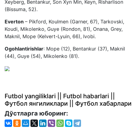
Xeyberg, Bentankur, Son Xyn Min, Keyn, Risharlison
(Bissuma, 52).
Everton
– Pikford, Koulmen (Garner, 67), Tarkovski,
Koudi, Mikolenko, Guye (Rondon, 81), Onana, Grey,
Maknil, Mope (Kelvert-Lyuin, 66), Ivobi.
Ogohlantirishlar
: Mope (12), Bentankur (37), Maknil
(44), Guye (54), Mikolenko (81).
Futbol yangiliklari || Futbol habarlari ||
Футбол янгиликлари || Футбол хабарлари
Дўстларга юборинг: