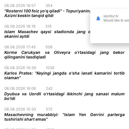
08.08.2026 18:57
354
"Rosterni 100 foiz yo'q qiladi" - Topuriyaning menejeri Abdel-
Azizni keskin tanqid qildi
sportuz.tv
Would like to se
08.08.2026 18:18
316
Islam Maxachev qaysi stadionda jang o'tkazish istagida
ekanini aytdi
08.08.2026 17:45
508
Korme Carukyan va Oliveyra o'rtasidagi jang bekor
qilinganini tasdiqladi
08.08.2026 16:39
1036
Karlos Prates: "Keyingi jangda o'sha lanati kamarini tortib
olaman"
08.08.2026 16:06
242
Dyubua va Uordli o'rtasidagi ikkinchi jang sanasi malum
bo'ldi
08.08.2026 15:33
572
Maxachevning murabbiyi: "Islam Yen Gerrini parterga
tushirishi shart emas"