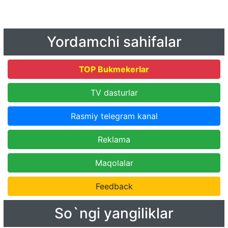
Yordamchi sahifalar
TOP Bukmekerlar
TV dasturlar
Rasmiy telegram kanal
Reklama
Maqolalar
Feedback
So`ngi yangiliklar