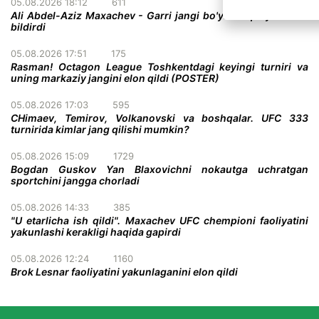
05.08.2026 18:12
611
Ali Abdel-Aziz Maxachev - Garri jangi bo'yicha qatiy taxmin
bildirdi
05.08.2026 17:51
175
Rasman! Octagon League Toshkentdagi keyingi turniri va
uning markaziy jangini elon qildi (POSTER)
05.08.2026 17:03
595
CHimaev, Temirov, Volkanovski va boshqalar. UFC 333
turnirida kimlar jang qilishi mumkin?
05.08.2026 15:09
1729
Bogdan Guskov Yan Blaxovichni nokautga uchratgan
sportchini jangga chorladi
05.08.2026 14:33
385
"U etarlicha ish qildi". Maxachev UFC chempioni faoliyatini
yakunlashi kerakligi haqida gapirdi
05.08.2026 12:24
1160
Brok Lesnar faoliyatini yakunlaganini elon qildi