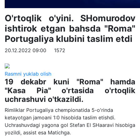
O'rtoqlik o'yini. SHomurodov
ishtirok etgan bahsda "Roma"
Portugaliya klubini taslim etdi
20.12.2022 09:00
1572
Rasmni yuklab olish
19 dekabr kuni "Roma" hamda
"Kasa Pia" o'rtasida o'rtoqlik
uchrashuvi o'tkazildi.
Rimliklar Portugaliya chempionatida 5-o'rinda
ketayotgan jamoani 1:0 hisobida taslim etishdi.
Uchrashuvdagi yagona gol Stefan El SHaaravi hisobiga
yozildi, assist esa Matichga.