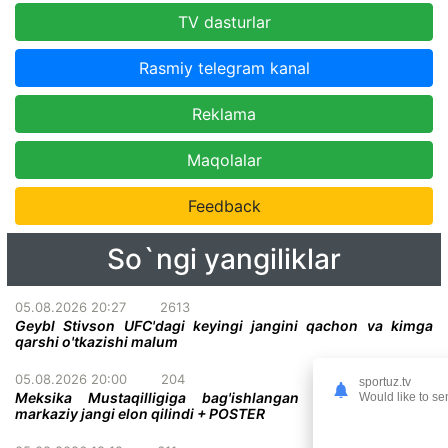
TV dasturlar
Rasmiy telegram kanal
Reklama
Maqolalar
Feedback
So`ngi yangiliklar
05.08.2026 20:27
2613
Geybl Stivson UFC'dagi keyingi jangini qachon va kimga
qarshi o'tkazishi malum
05.08.2026 20:00
204
sportuz.tv
Meksika Mustaqilligiga bag'ishlangan UFC turnirining
Would like to se
markaziy jangi elon qilindi + POSTER