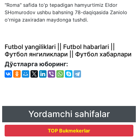
"Roma" safida to'p tepadigan hamyurtimiz Eldor
SHomurodov ushbu bahsning 78-daqiqasida Zaniolo
o'rniga zaxiradan maydonga tushdi.
Futbol yangiliklari || Futbol habarlari ||
Футбол янгиликлари || Футбол хабарлари
Дўстларга юборинг:
Yordamchi sahifalar
TOP Bukmekerlar