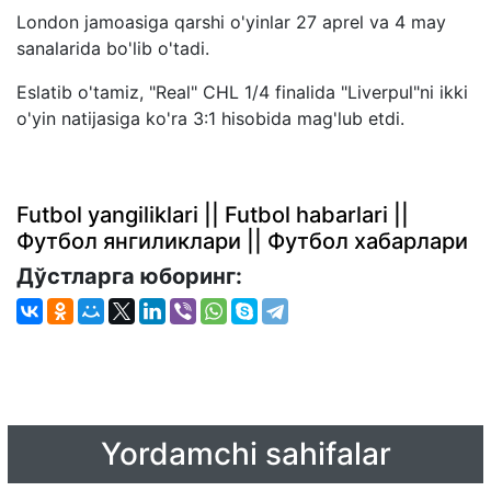
London jamoasiga qarshi o'yinlar 27 aprel va 4 may
sanalarida bo'lib o'tadi.
Eslatib o'tamiz, "Real" CHL 1/4 finalida "Liverpul"ni ikki
o'yin natijasiga ko'ra 3:1 hisobida mag'lub etdi.
Futbol yangiliklari || Futbol habarlari ||
Футбол янгиликлари || Футбол хабарлари
Дўстларга юборинг:
Yordamchi sahifalar