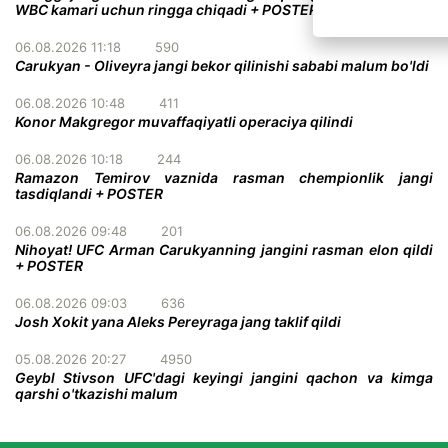
WBC kamari uchun ringga chiqadi + POSTER
06.08.2026 11:18
590
Carukyan - Oliveyra jangi bekor qilinishi sababi malum bo'ldi
06.08.2026 10:48
411
Konor Makgregor muvaffaqiyatli operaciya qilindi
06.08.2026 10:18
244
Ramazon Temirov vaznida rasman chempionlik jangi
tasdiqlandi + POSTER
06.08.2026 09:48
201
Nihoyat! UFC Arman Carukyanning jangini rasman elon qildi
+ POSTER
06.08.2026 09:03
636
Josh Xokit yana Aleks Pereyraga jang taklif qildi
05.08.2026 20:27
4950
Geybl Stivson UFC'dagi keyingi jangini qachon va kimga
qarshi o'tkazishi malum