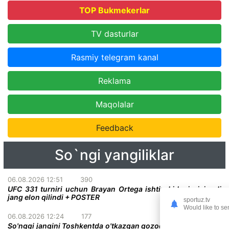
TOP Bukmekerlar
TV dasturlar
Rasmiy telegram kanal
Reklama
Maqolalar
Feedback
So`ngi yangiliklar
06.08.2026 12:51
390
UFC 331 turniri uchun Brayan Ortega ishtirokidagi qiziqarli
jang elon qilindi + POSTER
sportuz.tv
Would like to se
06.08.2026 12:24
177
So'nggi jangini Toshkentda o'tkazgan qozog'istonlik bokschi