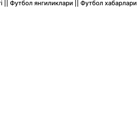
rlari || Футбол янгиликлари || Футбол хабарлари