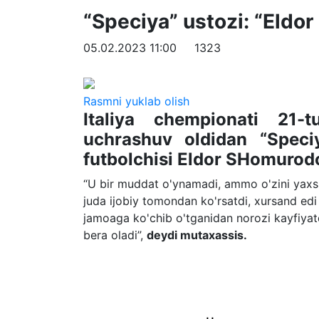
“Speciya” ustozi: “Eldor 
05.02.2023 11:00
1323
Rasmni yuklab olish
Italiya chempionati 21-t
uchrashuv oldidan “Speci
futbolchisi Eldor SHomurodov
“U bir muddat o'ynamadi, ammo o'zini yaxshi 
juda ijobiy tomondan ko'rsatdi, xursand ed
jamoaga ko'chib o'tganidan norozi kayfiyat
bera oladi”,
deydi mutaxassis.