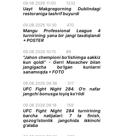
09.08.2026 11:00
1232
Uayt Makgregorning Dublindagi
restoraniga tashrif buyurdi
09.08.2026 10:30
470
Mangu Professional League 4
turnirining yana bir jangi tasdiqlandi
+ POSTER
09.08.2026 10:15
89
"Jahon chempioni bo'lishimga sakkiz
kun qoldi" - Gerri Maxachev bilan
jangigacha bo'lgan kunlarni
sanamoqda + FOTO
09.08.2026 09:36
317
UFC Fight Night 284. O'n nafar
jangchi bonusga loyiq ko'rildi
09.08.2026 09:18
159
UFC Fight Night 284 turnirining
barcha natijalari: 7 ta finish,
qozog'istonlik jangchida ikkinchi
g'alaba