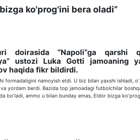
bizga ko'prog'ini bera oladi”
uri doirasida “Napoli”ga qarshi q
ya” ustozi Luka Gotti jamoaning y
 haqida fikr bildirdi.
formadaligini namoyish etdi. U biz bilan yaxshi ishladi, o'
i va yordam berdi. Bazida top jamoadagi futbolchilar boshq
da bo'ladi, ammo u bilan bunday emas, Eldor bizga ko'prog'