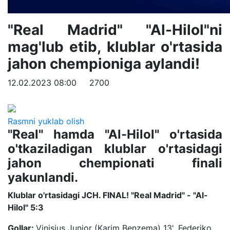
"Real Madrid" "Al-Hilol"ni
mag'lub etib, klublar o'rtasida
jahon chempioniga aylandi!
12.02.2023 08:00
2700
Rasmni yuklab olish
"Real" hamda "Al-Hilol" o'rtasida
o'tkaziladigan klublar o'rtasidagi
jahon chempionati finali
yakunlandi.
Klublar o'rtasidagi JCH. FINAL! "Real Madrid" - "Al-
Hilol" 5:3
Gollar:
Vinisius Junior (Karim Benzema) 13', Federiko