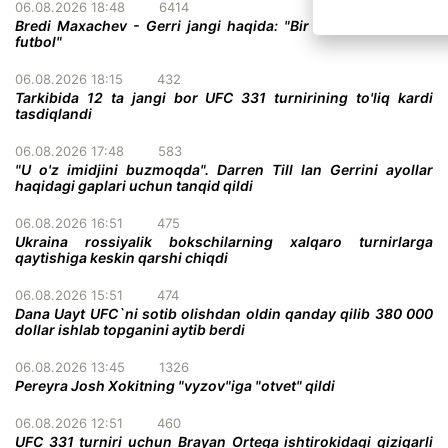
06.08.2026 18:48
6414
Bredi Maxachev - Gerri jangi haqida: "Bir darvoza oldidagi
futbol"
06.08.2026 18:15
432
Tarkibida 12 ta jangi bor UFC 331 turnirining to'liq kardi
tasdiqlandi
06.08.2026 17:48
583
"U o'z imidjini buzmoqda". Darren Till Ian Gerrini ayollar
haqidagi gaplari uchun tanqid qildi
06.08.2026 16:51
475
Ukraina rossiyalik bokschilarning xalqaro turnirlarga
qaytishiga keskin qarshi chiqdi
06.08.2026 15:51
474
Dana Uayt UFC`ni sotib olishdan oldin qanday qilib 380 000
dollar ishlab topganini aytib berdi
06.08.2026 13:45
1326
Pereyra Josh Xokitning "vyzov"iga "otvet" qildi
06.08.2026 12:51
460
UFC 331 turniri uchun Brayan Ortega ishtirokidagi qiziqarli