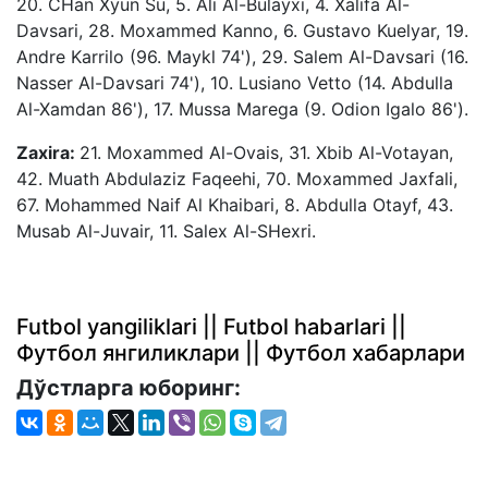
20. CHan Xyun Su, 5. Ali Al-Bulayxi, 4. Xalifa Al-
Davsari, 28. Moxammed Kanno, 6. Gustavo Kuelyar, 19.
Andre Karrilo (96. Maykl 74'), 29. Salem Al-Davsari (16.
Nasser Al-Davsari 74'), 10. Lusiano Vetto (14. Abdulla
Al-Xamdan 86'), 17. Mussa Marega (9. Odion Igalo 86').
Zaxira:
21. Moxammed Al-Ovais, 31. Xbib Al-Votayan,
42. Muath Abdulaziz Faqeehi, 70. Moxammed Jaxfali,
67. Mohammed Naif Al Khaibari, 8. Abdulla Otayf, 43.
Musab Al-Juvair, 11. Salex Al-SHexri.
Futbol yangiliklari || Futbol habarlari ||
Футбол янгиликлари || Футбол хабарлари
Дўстларга юборинг: