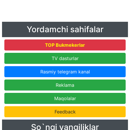
Yordamchi sahifalar
TOP Bukmekerlar
TV dasturlar
Rasmiy telegram kanal
Reklama
Maqolalar
Feedback
So`ngi yangiliklar