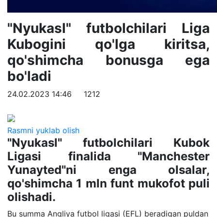
"Nyukasl" futbolchilari Liga
Kubogini qo'lga kiritsa,
qo'shimcha bonusga ega
bo'ladi
24.02.2023 14:46
1212
Rasmni yuklab olish
"Nyukasl" futbolchilari Kubok
Ligasi finalida "Manchester
Yunayted"ni enga olsalar,
qo'shimcha 1 mln funt mukofot puli
olishadi.
Bu summa Angliya futbol ligasi (EFL) beradigan puldan