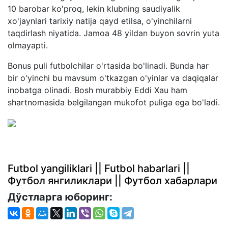
10 barobar ko'proq, lekin klubning saudiyalik
xo'jaynlari tarixiy natija qayd etilsa, o'yinchilarni
taqdirlash niyatida. Jamoa 48 yildan buyon sovrin yuta
olmayapti.
Bonus puli futbolchilar o'rtasida bo'linadi. Bunda har
bir o'yinchi bu mavsum o'tkazgan o'yinlar va daqiqalar
inobatga olinadi. Bosh murabbiy Eddi Xau ham
shartnomasida belgilangan mukofot puliga ega bo'ladi.
Futbol yangiliklari || Futbol habarlari ||
Футбол янгиликлари || Футбол хабарлари
Дўстларга юборинг: