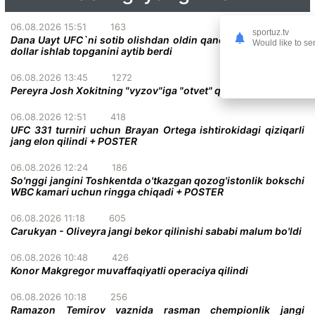
06.08.2026 15:51
163
sportuz.tv
Dana Uayt UFC`ni sotib olishdan oldin qanday qilib 380 000
Would like to se
dollar ishlab topganini aytib berdi
06.08.2026 13:45
1272
Pereyra Josh Xokitning "vyzov"iga "otvet" qildi
06.08.2026 12:51
418
UFC 331 turniri uchun Brayan Ortega ishtirokidagi qiziqarli
jang elon qilindi + POSTER
06.08.2026 12:24
186
So'nggi jangini Toshkentda o'tkazgan qozog'istonlik bokschi
WBC kamari uchun ringga chiqadi + POSTER
06.08.2026 11:18
605
Carukyan - Oliveyra jangi bekor qilinishi sababi malum bo'ldi
06.08.2026 10:48
426
Konor Makgregor muvaffaqiyatli operaciya qilindi
06.08.2026 10:18
256
Ramazon Temirov vaznida rasman chempionlik jangi