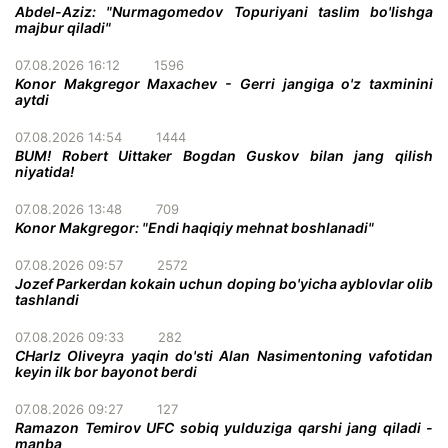
Abdel-Aziz: "Nurmagomedov Topuriyani taslim bo'lishga
majbur qiladi"
07.08.2026 16:12
1596
Konor Makgregor Maxachev - Gerri jangiga o'z taxminini
aytdi
07.08.2026 14:54
1444
BUM! Robert Uittaker Bogdan Guskov bilan jang qilish
niyatida!
07.08.2026 13:48
709
Konor Makgregor: "Endi haqiqiy mehnat boshlanadi"
07.08.2026 09:57
2572
Jozef Parkerdan kokain uchun doping bo'yicha ayblovlar olib
tashlandi
07.08.2026 09:33
282
CHarlz Oliveyra yaqin do'sti Alan Nasimentoning vafotidan
keyin ilk bor bayonot berdi
07.08.2026 09:27
127
Ramazon Temirov UFC sobiq yulduziga qarshi jang qiladi -
manba