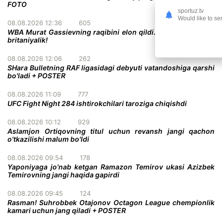
FOTO
sportuz.tv
Would like to se
08.08.2026 12:36
605
WBA Murat Gassievning raqibini elon qildi. U mag'lubiyatsiz
britaniyalik!
08.08.2026 12:06
262
SHara Bulletning RAF ligasidagi debyuti vatandoshiga qarshi
bo'ladi + POSTER
08.08.2026 11:09
777
UFC Fight Night 284 ishtirokchilari taroziga chiqishdi
08.08.2026 10:12
929
Aslamjon Ortiqovning titul uchun revansh jangi qachon
o'tkazilishi malum bo'ldi
08.08.2026 09:54
178
Yaponiyaga jo'nab ketgan Ramazon Temirov ukasi Azizbek
Temirovning jangi haqida gapirdi
08.08.2026 09:45
124
Rasman! Suhrobbek Otajonov Octagon League chempionlik
kamari uchun jang qiladi + POSTER