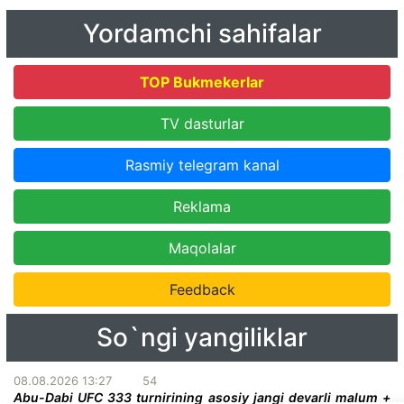
Yordamchi sahifalar
TOP Bukmekerlar
TV dasturlar
Rasmiy telegram kanal
Reklama
Maqolalar
Feedback
So`ngi yangiliklar
08.08.2026 13:27
54
Abu-Dabi UFC 333 turnirining asosiy jangi deyarli malum +