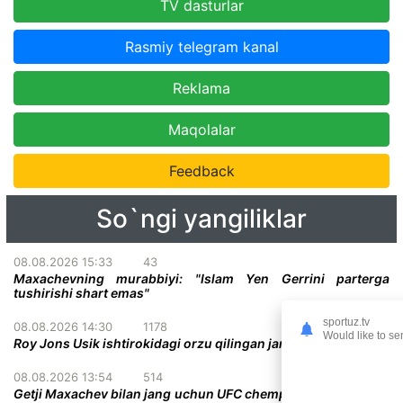
TV dasturlar
Rasmiy telegram kanal
Reklama
Maqolalar
Feedback
So`ngi yangiliklar
08.08.2026 15:33
43
Maxachevning murabbiyi: "Islam Yen Gerrini parterga
tushirishi shart emas"
sportuz.tv
08.08.2026 14:30
1178
Would like to se
Roy Jons Usik ishtirokidagi orzu qilingan jang haqida gapirdi
08.08.2026 13:54
514
Getji Maxachev bilan jang uchun UFC chempionlik kamaridan