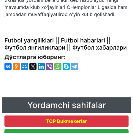
mavsumda klub xo'jayinlari CHempionlar Ligasida ham
jamoadan muvaffaqiyatliroq o'yin kutib qolishadi.
Futbol yangiliklari || Futbol habarlari ||
Футбол янгиликлари || Футбол хабарлари
Дўстларга юборинг:
Yordamchi sahifalar
TOP Bukmekerlar