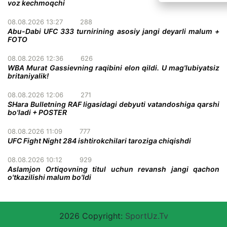
voz kechmoqchi
08.08.2026 13:27
288
Abu-Dabi UFC 333 turnirining asosiy jangi deyarli malum +
FOTO
08.08.2026 12:36
626
WBA Murat Gassievning raqibini elon qildi. U mag'lubiyatsiz
britaniyalik!
08.08.2026 12:06
271
SHara Bulletning RAF ligasidagi debyuti vatandoshiga qarshi
bo'ladi + POSTER
08.08.2026 11:09
777
UFC Fight Night 284 ishtirokchilari taroziga chiqishdi
08.08.2026 10:12
929
Aslamjon Ortiqovning titul uchun revansh jangi qachon
o'tkazilishi malum bo'ldi
2026 Copyright:
SportUz.Tv