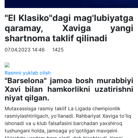
"El Klasiko"dagi mag'lubiyatga
qaramay, Xaviga yangi
shartnoma taklif qilinadi
07.04.2023 14:46
1425
Rasmni yuklab olish
"Barselona" jamoa bosh murabbiyi
Xavi bilan hamkorlikni uzatirishni
niyat qilgan.
Mutaxassisga rasmiy taklif La Ligada chempionlik
rasmiylashtirilgach, yo'llanadi. Rahbariyat Xaviga to'liq
ishonadi va u klub falsafasini barchadan yaxshiroq
tushungani holda, jamoaga yo'qotilgan mavqeini
tiklashda yordam bera oladi, deb hisoblaydi. Yangi