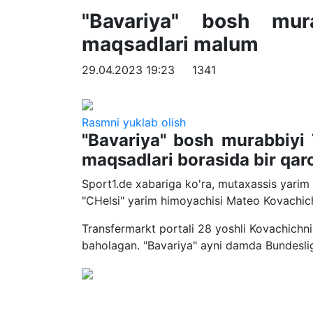
"Bavariya" bosh mura
maqsadlari malum
29.04.2023 19:23
1341
Rasmni yuklab olish
"Bavariya" bosh murabbiyi
maqsadlari borasida bir qaro
Sport1.de xabariga ko'ra, mutaxassis yarim 
"CHelsi" yarim himoyachisi Mateo Kovachich
Transfermarkt portali 28 yoshli Kovachichni
baholagan. "Bavariya" ayni damda Bundeslig