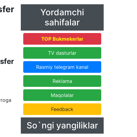
fer
Yordamchi
sahifalar
TOP Bukmekerlar
TV dasturlar
sfer
Rasmiy telegram kanal
Reklama
Maqolalar
vroga
Feedback
So`ngi yangiliklar