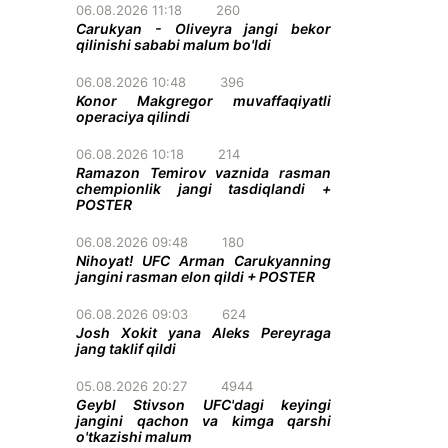
06.08.2026 11:18
260
Carukyan - Oliveyra jangi bekor
qilinishi sababi malum bo'ldi
06.08.2026 10:48
396
Konor Makgregor muvaffaqiyatli
operaciya qilindi
06.08.2026 10:18
214
Ramazon Temirov vaznida rasman
chempionlik jangi tasdiqlandi +
POSTER
06.08.2026 09:48
180
Nihoyat! UFC Arman Carukyanning
jangini rasman elon qildi + POSTER
06.08.2026 09:03
624
Josh Xokit yana Aleks Pereyraga
jang taklif qildi
05.08.2026 20:27
4944
Geybl Stivson UFC'dagi keyingi
jangini qachon va kimga qarshi
o'tkazishi malum