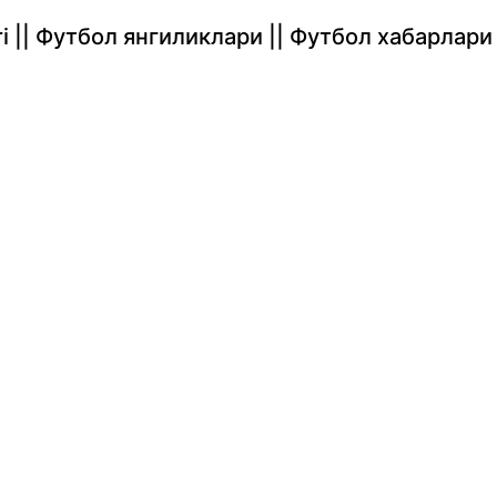
rlari || Футбол янгиликлари || Футбол хабарлари