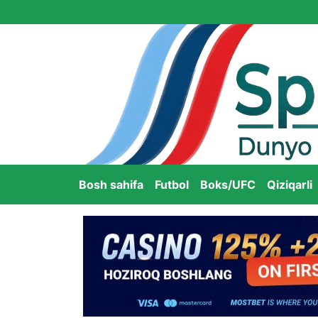
Bosh sahifa
Futbol
Boks/UFC
Qiziqarli