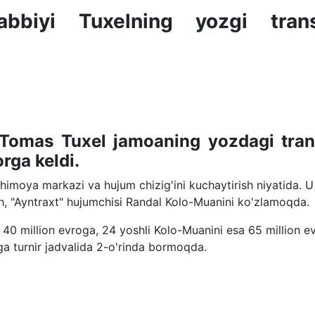
bbiyi Tuxelning yozgi trans
 Tomas Tuxel jamoaning yozdagi tran
rga keldi.
himoya markazi va hujum chizig'ini kuchaytirish niyatida. U
, "Ayntraxt" hujumchisi Randal Kolo-Muanini ko'zlamoqda.
 40 million evroga, 24 yoshli Kolo-Muanini esa 65 million e
a turnir jadvalida 2-o'rinda bormoqda.