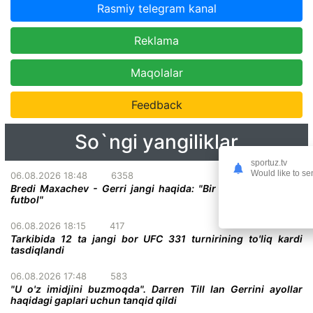
Rasmiy telegram kanal
Reklama
Maqolalar
Feedback
So`ngi yangiliklar
sportuz.tv
Would like to se
06.08.2026 18:48
6358
Bredi Maxachev - Gerri jangi haqida: "Bir darvoza oldidagi
futbol"
06.08.2026 18:15
417
Tarkibida 12 ta jangi bor UFC 331 turnirining to'liq kardi
tasdiqlandi
06.08.2026 17:48
583
"U o'z imidjini buzmoqda". Darren Till Ian Gerrini ayollar
haqidagi gaplari uchun tanqid qildi