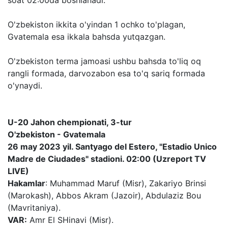
O'zbekiston ikkita o'yindan 1 ochko to'plagan,
Gvatemala esa ikkala bahsda yutqazgan.
O'zbekiston terma jamoasi ushbu bahsda to'liq oq
rangli formada, darvozabon esa to'q sariq formada
o'ynaydi.
U-20 Jahon chempionati, 3-tur
O'zbekiston - Gvatemala
26 may 2023 yil. Santyago del Estero, "Estadio Unico
Madre de Ciudades" stadioni. 02:00 (Uzreport TV
LIVE)
Hakamlar
: Muhammad Maruf (Misr), Zakariyo Brinsi
(Marokash), Abbos Akram (Jazoir), Abdulaziz Bou
(Mavritaniya).
VAR:
Amr El SHinavi (Misr).