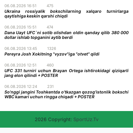
06.08.2026 16:51
475
Ukraina rossiyalik bokschilarning xalqaro turnirlarga
qaytishiga keskin qarshi chiqdi
06.08.2026 15:51
474
Dana Uayt UFC`ni sotib olishdan oldin qanday qilib 380 000
dollar ishlab topganini aytib berdi
06.08.2026 13:45
1326
Pereyra Josh Xokitning "vyzov"iga "otvet" qildi
06.08.2026 12:51
460
UFC 331 turniri uchun Brayan Ortega ishtirokidagi qiziqarli
jang elon qilindi + POSTER
06.08.2026 12:24
231
So'nggi jangini Toshkentda o'tkazgan qozog'istonlik bokschi
WBC kamari uchun ringga chiqadi + POSTER
2026 Copyright:
SportUz.Tv