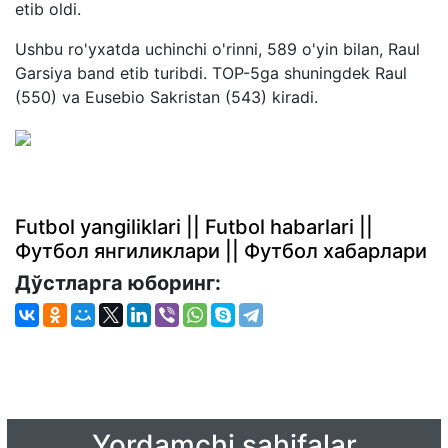
etib oldi.
Ushbu ro'yxatda uchinchi o'rinni, 589 o'yin bilan, Raul
Garsiya band etib turibdi. TOP-5ga shuningdek Raul
(550) va Eusebio Sakristan (543) kiradi.
Futbol yangiliklari || Futbol habarlari ||
Футбол янгиликлари || Футбол хабарлари
Дўстларга юборинг:
Yordamchi sahifalar