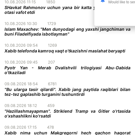
10.08.2026 11:15
1850
Would like to se
SHavkat Rahmonov uchun yana bir katta yo'qotish - uning
otasi vafot etdi
10.08.2026 10:30
1729
Islam Maxachev: "Men dunyodagi eng yaxshi jangchiman va
buni Filadelfiyada isbotlayman"
10.08.2026 09:54
1269
Xabib telefonda kamroq vaqt o'tkazishni maslahat beryapti
10.08.2026 09:45
207
Pyotr Yan - Merab Dvalishvili trilogiyasi Abu-Dabida
o'tkaziladi
09.08.2026 18:54
6781
"Bu ularga tasir qilardi". Xabib jang paytida raqiblari bilan
tez-tez gaplashib turganini tushuntirdi
09.08.2026 18:12
459
"Hazillashmayapman". Striklend Tramp va Gitler o'rtasida
o'xshashlikni ko'rsatdi
09.08.2026 17:15
478
Xabib nima uchun Makgregorni hech qachon haqorat