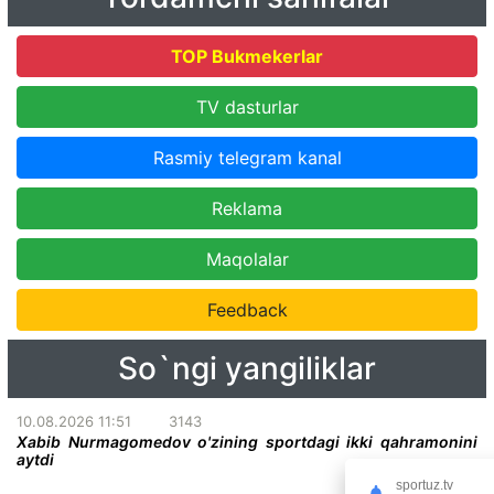
TOP Bukmekerlar
TV dasturlar
Rasmiy telegram kanal
Reklama
Maqolalar
Feedback
So`ngi yangiliklar
10.08.2026 11:51
3143
Xabib Nurmagomedov o'zining sportdagi ikki qahramonini
aytdi
sportuz.tv