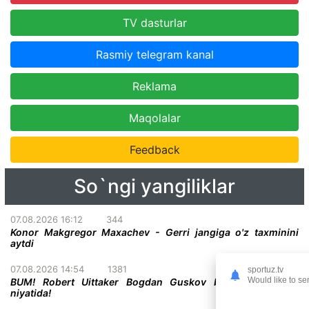
TV dasturlar
Rasmiy telegram kanal
Reklama
Maqolalar
Feedback
So`ngi yangiliklar
07.08.2026 16:12
344
Konor Makgregor Maxachev - Gerri jangiga o'z taxminini
aytdi
07.08.2026 14:54
1381
sportuz.tv
Would like to se
BUM! Robert Uittaker Bogdan Guskov bilan jang qilish
niyatida!