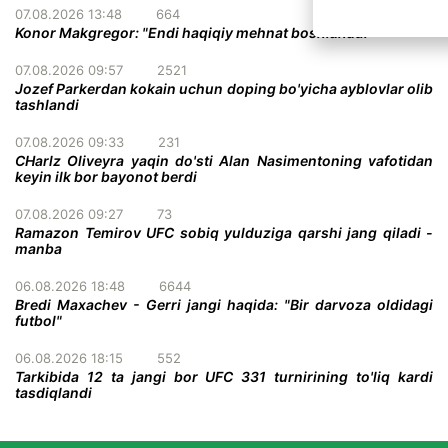
07.08.2026 13:48
664
Konor Makgregor: "Endi haqiqiy mehnat boshlanadi"
07.08.2026 09:57
2521
Jozef Parkerdan kokain uchun doping bo'yicha ayblovlar olib
tashlandi
07.08.2026 09:33
231
CHarlz Oliveyra yaqin do'sti Alan Nasimentoning vafotidan
keyin ilk bor bayonot berdi
07.08.2026 09:27
73
Ramazon Temirov UFC sobiq yulduziga qarshi jang qiladi -
manba
06.08.2026 18:48
6644
Bredi Maxachev - Gerri jangi haqida: "Bir darvoza oldidagi
futbol"
06.08.2026 18:15
552
Tarkibida 12 ta jangi bor UFC 331 turnirining to'liq kardi
tasdiqlandi