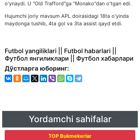
o'ynaydi. U "Old Trafford"ga "Monako"dan o'tgan edi.
Hujumchi joriy mavsum APL doirasidagi 18ta o'yinda
maydonga tushib, 4ta gol va 3ta assist qayd etdi.
Futbol yangiliklari || Futbol habarlari ||
Футбол янгиликлари || Футбол хабарлари
Дўстларга юборинг:
Yordamchi sahifalar
TOP Bukmekerlar