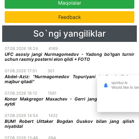
Maqolalar
Feedback
So`ngi yangiliklar
07.08.2026 18:24
4169
UFC asosiy jangi Nurmagomedov - Yadong bo'lgan turnir
uchun rasmiy posterni elon qildi + FOTO
07.08.2026 17:51
301
Abdel-Aziz: "Nurmagomedov Topuriyani taslim bo'lishga
majbur qiladi"
sportuz.tv
Would like to se
07.08.2026 16:12
1581
Konor Makgregor Maxachev - Gerri jangiga o'z taxminini
aytdi
07.08.2026 14:54
1432
BUM! Robert Uittaker Bogdan Guskov bilan jang qilish
niyatida!
07.08.2026 13:48
694