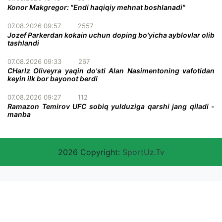
Konor Makgregor: "Endi haqiqiy mehnat boshlanadi"
07.08.2026 09:57
2557
Jozef Parkerdan kokain uchun doping bo'yicha ayblovlar olib
tashlandi
07.08.2026 09:33
267
CHarlz Oliveyra yaqin do'sti Alan Nasimentoning vafotidan
keyin ilk bor bayonot berdi
07.08.2026 09:27
112
Ramazon Temirov UFC sobiq yulduziga qarshi jang qiladi -
manba
2026 Copyright:
SportUz.Tv