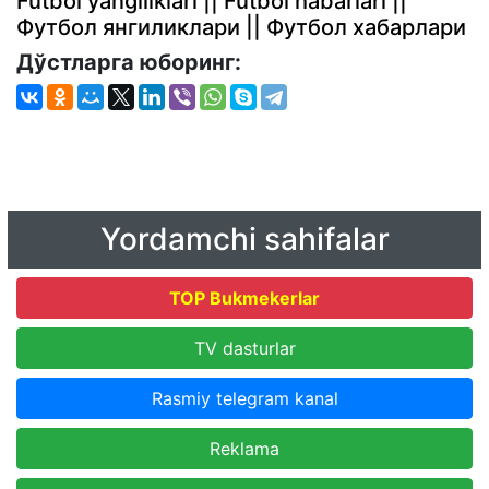
Futbol yangiliklari || Futbol habarlari ||
Футбол янгиликлари || Футбол хабарлари
Дўстларга юборинг:
Yordamchi sahifalar
TOP Bukmekerlar
TV dasturlar
Rasmiy telegram kanal
Reklama