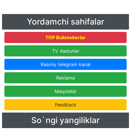
Yordamchi sahifalar
TOP Bukmekerlar
TV dasturlar
Rasmiy telegram kanal
Reklama
Maqolalar
Feedback
So`ngi yangiliklar