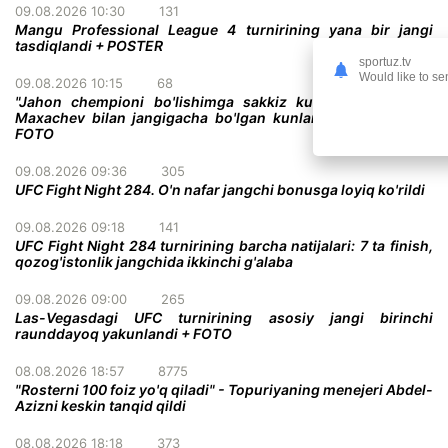
09.08.2026 10:30
131
Mangu Professional League 4 turnirining yana bir jangi
tasdiqlandi + POSTER
sportuz.tv
Would like to se
09.08.2026 10:15
68
"Jahon chempioni bo'lishimga sakkiz kun qoldi" - Gerri
Maxachev bilan jangigacha bo'lgan kunlarni sanamoqda +
FOTO
09.08.2026 09:36
305
UFC Fight Night 284. O'n nafar jangchi bonusga loyiq ko'rildi
09.08.2026 09:18
141
UFC Fight Night 284 turnirining barcha natijalari: 7 ta finish,
qozog'istonlik jangchida ikkinchi g'alaba
09.08.2026 09:00
265
Las-Vegasdagi UFC turnirining asosiy jangi birinchi
raunddayoq yakunlandi + FOTO
08.08.2026 18:57
8775
"Rosterni 100 foiz yo'q qiladi" - Topuriyaning menejeri Abdel-
Azizni keskin tanqid qildi
08.08.2026 18:18
373