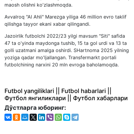
maosh olishni ko'zlashmoqda.
Avvalroq "Al Ahli" Marezga yiliga 46 million evro taklif
qilishga tayyor ekani xabar qilingandi.
Jazoirlik futbolchi 2022/23 yilgi mavsum "Siti" safida
47 ta o'yinda maydonga tushib, 15 ta gol urdi va 13 ta
golli uzatmani amalga oshirdi. SHartnoma 2025 yilning
yoziga qadar mo'ljallangan. Transfermarkt portali
futbolchining narxini 20 mln evroga baholamoqda.
Futbol yangiliklari || Futbol habarlari ||
Футбол янгиликлари || Футбол хабарлари
Дўстларга юборинг: