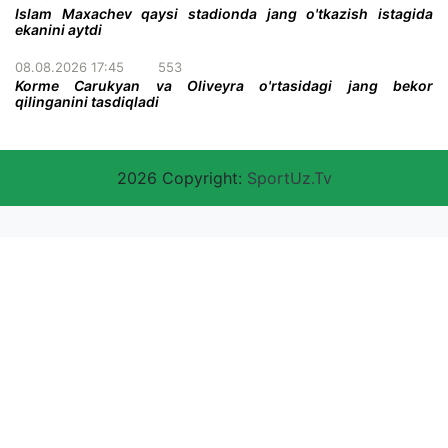
Islam Maxachev qaysi stadionda jang o'tkazish istagida
ekanini aytdi
08.08.2026 17:45
553
Korme Carukyan va Oliveyra o'rtasidagi jang bekor
qilinganini tasdiqladi
2026 Copyright:
SportUz.Tv