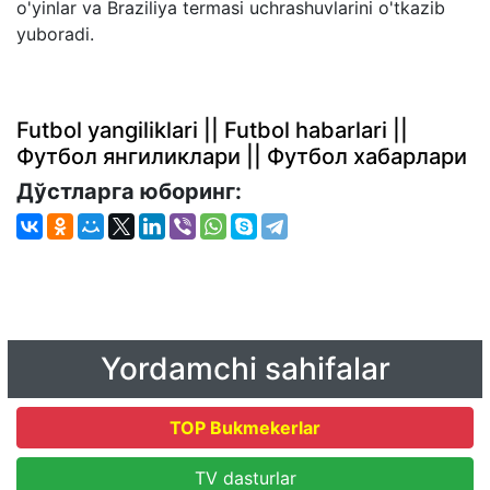
o'yinlar va Braziliya termasi uchrashuvlarini o'tkazib
yuboradi.
Futbol yangiliklari || Futbol habarlari ||
Футбол янгиликлари || Футбол хабарлари
Дўстларга юборинг:
Yordamchi sahifalar
TOP Bukmekerlar
TV dasturlar