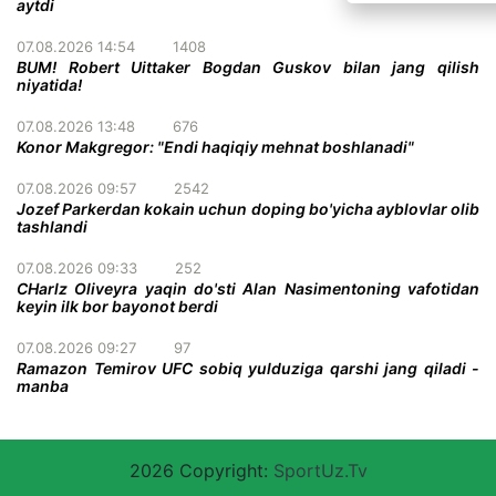
aytdi
07.08.2026 14:54
1408
BUM! Robert Uittaker Bogdan Guskov bilan jang qilish
niyatida!
07.08.2026 13:48
676
Konor Makgregor: "Endi haqiqiy mehnat boshlanadi"
07.08.2026 09:57
2542
Jozef Parkerdan kokain uchun doping bo'yicha ayblovlar olib
tashlandi
07.08.2026 09:33
252
CHarlz Oliveyra yaqin do'sti Alan Nasimentoning vafotidan
keyin ilk bor bayonot berdi
07.08.2026 09:27
97
Ramazon Temirov UFC sobiq yulduziga qarshi jang qiladi -
manba
2026 Copyright:
SportUz.Tv