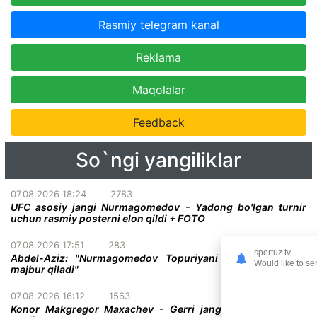
Rasmiy telegram kanal
Reklama
Maqolalar
Feedback
So`ngi yangiliklar
07.08.2026 18:24
2783
UFC asosiy jangi Nurmagomedov - Yadong bo'lgan turnir
uchun rasmiy posterni elon qildi + FOTO
07.08.2026 17:51
283
sportuz.tv
Abdel-Aziz: "Nurmagomedov Topuriyani taslim bo'lishga
Would like to se
majbur qiladi"
07.08.2026 16:12
1563
Konor Makgregor Maxachev - Gerri jangiga o'z taxminini