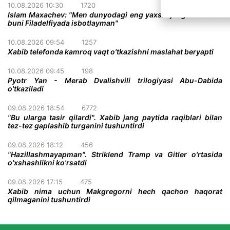
10.08.2026 10:30
1720
Islam Maxachev: "Men dunyodagi eng yaxshi jangchiman va
buni Filadelfiyada isbotlayman"
10.08.2026 09:54
1257
Xabib telefonda kamroq vaqt o'tkazishni maslahat beryapti
10.08.2026 09:45
198
Pyotr Yan - Merab Dvalishvili trilogiyasi Abu-Dabida
o'tkaziladi
09.08.2026 18:54
6772
"Bu ularga tasir qilardi". Xabib jang paytida raqiblari bilan
tez-tez gaplashib turganini tushuntirdi
09.08.2026 18:12
456
"Hazillashmayapman". Striklend Tramp va Gitler o'rtasida
o'xshashlikni ko'rsatdi
09.08.2026 17:15
475
Xabib nima uchun Makgregorni hech qachon haqorat
qilmaganini tushuntirdi