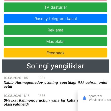
TV dasturlar
Rasmiy telegram kanal
Reklama
Maqolalar
Feedback
So`ngi yangiliklar
10.08.2026 11:51
1021
Xabib Nurmagomedov o'zining sportdagi ikki qahramonini
aytdi
10.08.2026 11:15
1835
sportuz.tv
Would like to se
SHavkat Rahmonov uchun yana bir katta yo'qotish - uning
otasi vafot etdi