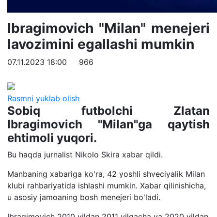
Ibragimovich "Milan" menejeri
lavozimini egallashi mumkin
07.11.2023 18:00
966
Rasmni yuklab olish
Sobiq futbolchi Zlatan
Ibragimovich "Milan"ga qaytish
ehtimoli yuqori.
Bu haqda jurnalist Nikolo Skira xabar qildi.
Manbaning xabariga ko'ra, 42 yoshli shveciyalik Milan
klubi rahbariyatida ishlashi mumkin. Xabar qilinishicha,
u asosiy jamoaning bosh menejeri bo'ladi.
Ibragimovich 2010 yildan 2011 yilgacha va 2020 yildan