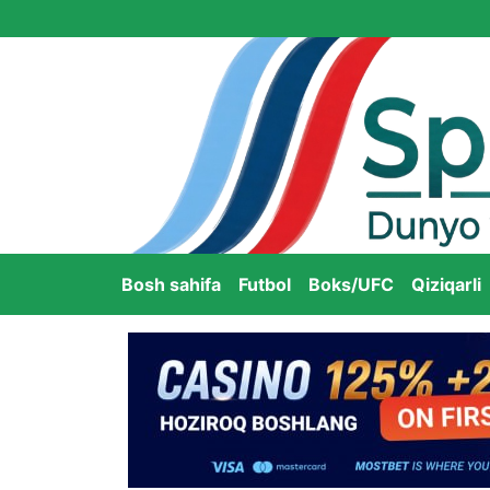
Bosh sahifa
Futbol
Boks/UFC
Qiziqarli