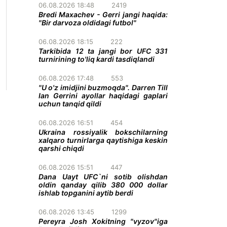
06.08.2026 18:48
2419
Bredi Maxachev - Gerri jangi haqida:
"Bir darvoza oldidagi futbol"
06.08.2026 18:15
222
Tarkibida 12 ta jangi bor UFC 331
turnirining to'liq kardi tasdiqlandi
06.08.2026 17:48
553
"U o'z imidjini buzmoqda". Darren Till
Ian Gerrini ayollar haqidagi gaplari
uchun tanqid qildi
06.08.2026 16:51
454
Ukraina rossiyalik bokschilarning
xalqaro turnirlarga qaytishiga keskin
qarshi chiqdi
06.08.2026 15:51
447
Dana Uayt UFC`ni sotib olishdan
oldin qanday qilib 380 000 dollar
ishlab topganini aytib berdi
06.08.2026 13:45
1299
Pereyra Josh Xokitning "vyzov"iga