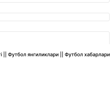
rlari || Футбол янгиликлари || Футбол хабарлари