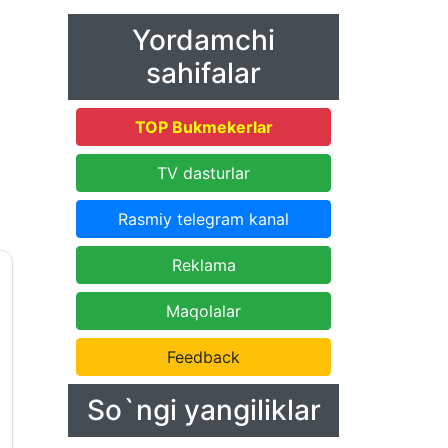
Yordamchi
sahifalar
TOP Bukmekerlar
TV dasturlar
Rasmiy telegram kanal
Reklama
Maqolalar
Feedback
So`ngi yangiliklar