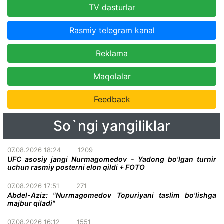
TV dasturlar
Rasmiy telegram kanal
Reklama
Maqolalar
Feedback
So`ngi yangiliklar
07.08.2026 18:24
1209
UFC asosiy jangi Nurmagomedov - Yadong bo'lgan turnir
uchun rasmiy posterni elon qildi + FOTO
07.08.2026 17:51
271
Abdel-Aziz: "Nurmagomedov Topuriyani taslim bo'lishga
majbur qiladi"
07.08.2026 16:12
1551