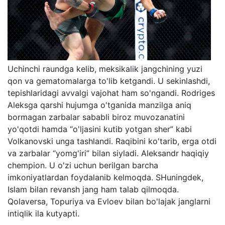
Uchinchi raundga kelib, meksikalik jangchining yuzi
qon va gematomalarga to'lib ketgandi. U sekinlashdi,
tepishlaridagi avvalgi vajohat ham so'ngandi. Rodriges
Aleksga qarshi hujumga o'tganida manzilga aniq
bormagan zarbalar sababli biroz muvozanatini
yo'qotdi hamda “o'ljasini kutib yotgan sher” kabi
Volkanovski unga tashlandi. Raqibini ko'tarib, erga otdi
va zarbalar “yomg'iri” bilan siyladi. Aleksandr haqiqiy
chempion. U o'zi uchun berilgan barcha
imkoniyatlardan foydalanib kelmoqda. SHuningdek,
Islam bilan revansh jang ham talab qilmoqda.
Qolaversa, Topuriya va Evloev bilan bo'lajak janglarni
intiqlik ila kutyapti.