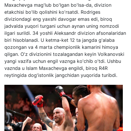
Maxachevga mag'lub bo'lgan bo'lsa-da, divizion
etakchisi bo'lib qolishini ko'rsatdi. Rodriges
diviziondagi eng yaxshi davogar emas edi, biroq
jadvalda yuqori turgani uchun aynan uning nomzodi
ilgari surildi. 34 yoshli Aleksandr divizion afsonalaridan
biri hisoblanadi. U ketma-ket 12 ta jangda g'alaba
qozongan va 4 marta chempionlik kamarini himoya
qilgan. O'z divizionini tozalagandan keyin Volkanovski
yangi vazifa uchun engil vaznga ko'chib o'tdi. Ushbu
vaznda u Islam Maxachevga engildi, biroq R4R
reytingida dog'istonlik jangchidan yuqorida turibdi.