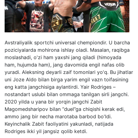
Avstraliyalik sportchi universal chempiondir. U barcha
poziciyalarda mohirona ishlay oladi. Masalan, raqibga
moslashadi, o'zi ham yaxshi jang qiladi (himoyada
ham, hujumda ham), jang davomida engil nafas olib
yuradi. Aleksning deyarli zaif tomonlari yo'q. Bu jihatlar
uni Joze Aldo bilan birga yarim engil vazn toifasining
eng katta jangchisiga aylantirdi. Yair Rodriges –
nostandart uslubi bilan ommaga tanilgan sirli jangchi.
2020 yilda u yana bir yorqin jangchi Zabit
Magomedsharipov bilan “duel”ga chiqishi kerak edi,
ammo jang bir necha marotaba barbod bo'ldi.
Keyinchalik Zabit faoliyatini yakunladi, natijada
Rodriges ikki yil jangsiz qolib ketdi.