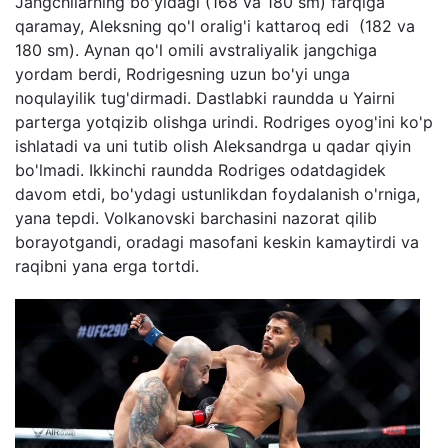
Jangchilarning bo'yidagi (168 va 180 sm) farqiga
qaramay, Aleksning qo'l oralig'i kattaroq edi (182 va
180 sm). Aynan qo'l omili avstraliyalik jangchiga
yordam berdi, Rodrigesning uzun bo'yi unga
noqulayilik tug'dirmadi. Dastlabki raundda u Yairni
parterga yotqizib olishga urindi. Rodriges oyog'ini ko'p
ishlatadi va uni tutib olish Aleksandrga u qadar qiyin
bo'lmadi. Ikkinchi raundda Rodriges odatdagidek
davom etdi, bo'ydagi ustunlikdan foydalanish o'rniga,
yana tepdi. Volkanovski barchasini nazorat qilib
borayotgandi, oradagi masofani keskin kamaytirdi va
raqibni yana erga tortdi.