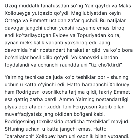
Uzoq muddatli tanafussdan so'ng Yair qaytdi va Maks
Xolloueyga yutqazib qo'ydi. Mag'lubiyatdan keyin
Ortega va Emmett ustidan zafar quchdi. Bu natijalar
davogar jangchi uchun yaxshi rezyume emas, biroq
endi ko'tarilayotgan Evloev va Topuriyadan ko'ra,
aynan meksikalik varianti yaxshiroq edi. Jang
davomida Yair nostandart harakatlar qildi va ko'p bora
bo'shliqlar hosil qilib qo'ydi. Volkanovski ulardan
foydalandi va uchunchi raundda uni “tiz cho'ktirdi”.
Yairning texnikasida juda ko'p teshiklar bor - shuning
uchun u katta o'yinchi edi. Hatto barabanchi Xollouey
ham Rodrigesni osonlikcha tarjima qildi, faxriy Emmet
esa qattiq zarba berdi. Ammo Yairning nostandartligi
plyus deb ataldi - xuddi Toni Fergyuson Xabib bilan
muvaffaqiyatsiz jang oldidan bo'lgani kabi.
Rodrigesning texnikasida etarlicha “teshiklar” mavjud.
SHuning uchun, u katta jangchi emas. Hatto
“barabanchi” Xollouey ham uni osonlik bilan yutgandi.