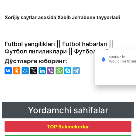
Xorijiy saytlar asosida Xabib Jo'raboev tayyorladi
Futbol yangiliklari || Futbol habarlari ||
Футбол янгиликлари || Футбол хабарлари
sportuz.tv
Дўстларга юборинг:
Would like to se
Yordamchi sahifalar
TOP Bukmekerlar