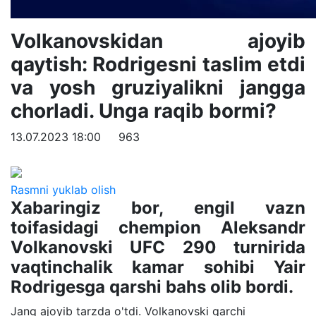
Volkanovskidan ajoyib
qaytish: Rodrigesni taslim etdi
va yosh gruziyalikni jangga
chorladi. Unga raqib bormi?
13.07.2023 18:00
963
Rasmni yuklab olish
Xabaringiz bor, engil vazn
toifasidagi chempion Aleksandr
Volkanovski UFC 290 turnirida
vaqtinchalik kamar sohibi Yair
Rodrigesga qarshi bahs olib bordi.
Jang ajoyib tarzda o'tdi. Volkanovski garchi