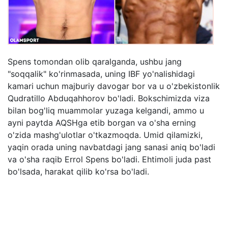
Spens tomondan olib qaralganda, ushbu jang
"soqqalik" ko'rinmasada, uning IBF yo'nalishidagi
kamari uchun majburiy davogar bor va u o'zbekistonlik
Qudratillo Abduqahhorov bo'ladi. Bokschimizda viza
bilan bog'liq muammolar yuzaga kelgandi, ammo u
ayni paytda AQSHga etib borgan va o'sha erning
o'zida mashg'ulotlar o'tkazmoqda. Umid qilamizki,
yaqin orada uning navbatdagi jang sanasi aniq bo'ladi
va o'sha raqib Errol Spens bo'ladi. Ehtimoli juda past
bo'lsada, harakat qilib ko'rsa bo'ladi.