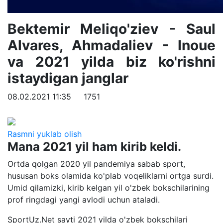
Bektemir Meliqo'ziev - Saul
Alvares, Ahmadaliev - Inoue
va 2021 yilda biz ko'rishni
istaydigan janglar
08.02.2021 11:35
1751
Rasmni yuklab olish
Mana 2021 yil ham kirib keldi.
Ortda qolgan 2020 yil pandemiya sabab sport,
hususan boks olamida ko'plab voqeliklarni ortga surdi.
Umid qilamizki, kirib kelgan yil o'zbek bokschilarining
prof ringdagi yangi avlodi uchun ataladi.
SportUz.Net sayti 2021 yilda o'zbek bokschilari