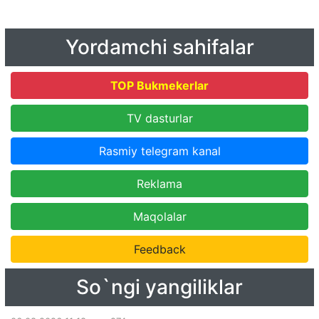
Yordamchi sahifalar
TOP Bukmekerlar
TV dasturlar
Rasmiy telegram kanal
Reklama
Maqolalar
Feedback
So`ngi yangiliklar