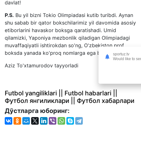
davlat!
P.S.
Bu yil bizni Tokio Olimpiadasi kutib turibdi. Aynan
shu sabab bir qator bokschilarimiz yil davomida asosiy
etiborlarini havaskor boksga qaratishadi. Umid
qilamizki, Yaponiya mezbonlik qiladigan Olimpiadagi
muvaffaqiyatli ishtirokdan so'ng, O'zbekiston prof
boksda yanada ko'proq nomlarga ega bo'ladi.
sportuz.tv
Would like to se
Aziz To'xtamurodov tayyorladi
Futbol yangiliklari || Futbol habarlari ||
Футбол янгиликлари || Футбол хабарлари
Дўстларга юборинг: