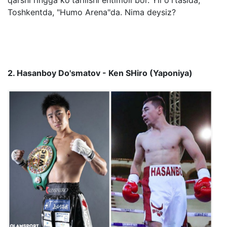
Toshkentda, "Humo Arena"da. Nima deysiz?
2. Hasanboy Do'smatov - Ken SHiro (Yaponiya)