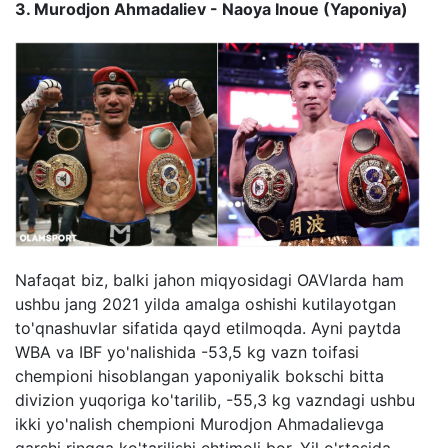
3. Murodjon Ahmadaliev - Naoya Inoue (Yaponiya)
Nafaqat biz, balki jahon miqyosidagi OAVlarda ham
ushbu jang 2021 yilda amalga oshishi kutilayotgan
to'qnashuvlar sifatida qayd etilmoqda. Ayni paytda
WBA va IBF yo'nalishida -53,5 kg vazn toifasi
chempioni hisoblangan yaponiyalik bokschi bitta
divizion yuqoriga ko'tarilib, -55,3 kg vazndagi ushbu
ikki yo'nalish chempioni Murodjon Ahmadalievga
qarshi ringga ko'tarilishi ehtimoli bor. Yil o'rtasida,