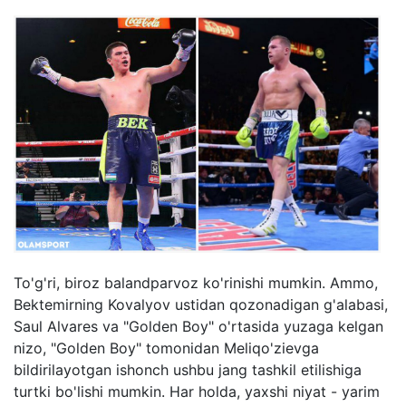
To'g'ri, biroz balandparvoz ko'rinishi mumkin. Ammo,
Bektemirning Kovalyov ustidan qozonadigan g'alabasi,
Saul Alvares va "Golden Boy" o'rtasida yuzaga kelgan
nizo, "Golden Boy" tomonidan Meliqo'zievga
bildirilayotgan ishonch ushbu jang tashkil etilishiga
turtki bo'lishi mumkin. Har holda, yaxshi niyat - yarim