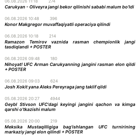
06.08.2026 11:18
274
Carukyan - Oliveyra jangi bekor qilinishi sababi malum bo'ldi
06.08.2026 10:48
396
Konor Makgregor muvaffaqiyatli operaciya qilindi
06.08.2026 10:18
214
Ramazon Temirov vaznida rasman chempionlik jangi
tasdiqlandi + POSTER
06.08.2026 09:48
180
Nihoyat! UFC Arman Carukyanning jangini rasman elon qildi
+ POSTER
06.08.2026 09:03
624
Josh Xokit yana Aleks Pereyraga jang taklif qildi
05.08.2026 20:27
4944
Geybl Stivson UFC'dagi keyingi jangini qachon va kimga
qarshi o'tkazishi malum
05.08.2026 20:00
219
Meksika Mustaqilligiga bag'ishlangan UFC turnirining
markaziy jangi elon qilindi + POSTER