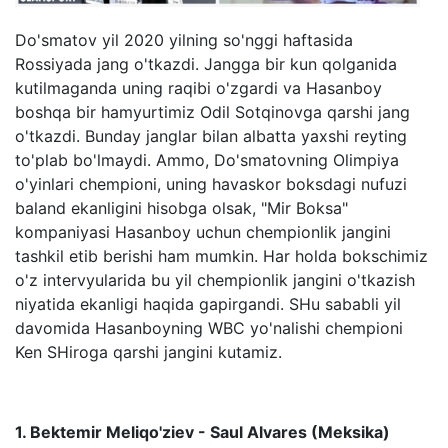
Do'smatov yil 2020 yilning so'nggi haftasida
Rossiyada jang o'tkazdi. Jangga bir kun qolganida
kutilmaganda uning raqibi o'zgardi va Hasanboy
boshqa bir hamyurtimiz Odil Sotqinovga qarshi jang
o'tkazdi. Bunday janglar bilan albatta yaxshi reyting
to'plab bo'lmaydi. Ammo, Do'smatovning Olimpiya
o'yinlari chempioni, uning havaskor boksdagi nufuzi
baland ekanligini hisobga olsak, "Mir Boksa"
kompaniyasi Hasanboy uchun chempionlik jangini
tashkil etib berishi ham mumkin. Har holda bokschimiz
o'z intervyularida bu yil chempionlik jangini o'tkazish
niyatida ekanligi haqida gapirgandi. SHu sababli yil
davomida Hasanboyning WBC yo'nalishi chempioni
Ken SHiroga qarshi jangini kutamiz.
1. Bektemir Meliqo'ziev - Saul Alvares (Meksika)