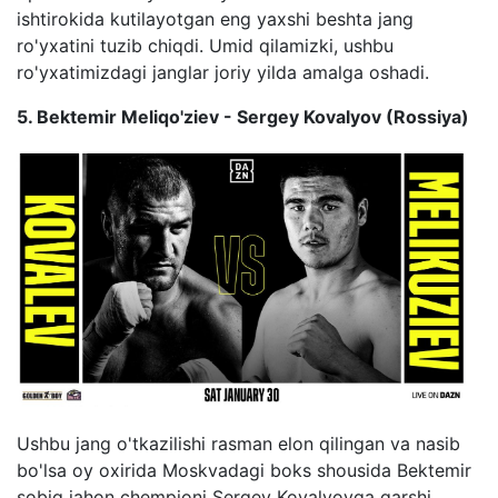
ishtirokida kutilayotgan eng yaxshi beshta jang
ro'yxatini tuzib chiqdi. Umid qilamizki, ushbu
ro'yxatimizdagi janglar joriy yilda amalga oshadi.
5. Bektemir Meliqo'ziev - Sergey Kovalyov (Rossiya)
Ushbu jang o'tkazilishi rasman elon qilingan va nasib
bo'lsa oy oxirida Moskvadagi boks shousida Bektemir
sobiq jahon chempioni Sergey Kovalyovga qarshi