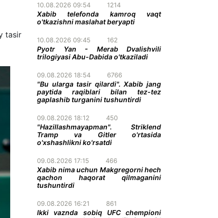
10.08.2026 09:54
1214
Xabib telefonda kamroq vaqt
o'tkazishni maslahat beryapti
 tasir
10.08.2026 09:45
162
Pyotr Yan - Merab Dvalishvili
trilogiyasi Abu-Dabida o'tkaziladi
09.08.2026 18:54
6766
"Bu ularga tasir qilardi". Xabib jang
paytida raqiblari bilan tez-tez
gaplashib turganini tushuntirdi
09.08.2026 18:12
450
"Hazillashmayapman". Striklend
Tramp va Gitler o'rtasida
o'xshashlikni ko'rsatdi
09.08.2026 17:15
466
Xabib nima uchun Makgregorni hech
qachon haqorat qilmaganini
tushuntirdi
09.08.2026 16:21
861
Ikki vaznda sobiq UFC chempioni