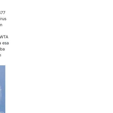
877
irus
an
a WTA
a esa
nba
h