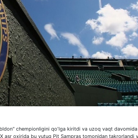
bldon" chempionligini qo'lga kiritdi va uzoq vaqt davomida
XX asr oxirida bu yutuq Pit Sampras tomonidan takrorlandi 