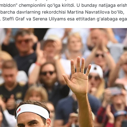
imbldon" chempionlini qo'lga kiritdi. U bunday natijaga eris
 barcha davrlarning rekordchisi Martina Navratilova bo'lib,
n. Steffi Graf va Serena Uilyams esa ettitadan g'alabaga ega