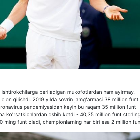
 ishtirokchilarga beriladigan mukofotlardan ham ayirmay,
lon qilishdi. 2019 yilda sovrin jamg'armasi 38 million funt
 koronavirus pandemiyasidan keyin bu raqam 35 million funt
ha ko'rsatkichlardan oshib ketdi - 40,35 million funt sterlin
 50 ming funt oladi, chempionlarning har biri esa 2 million fu