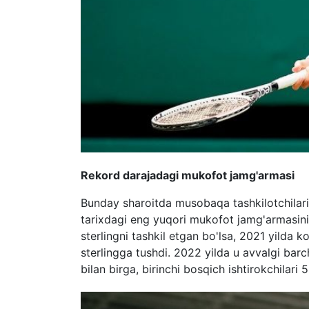
Rekord darajadagi mukofot jamg'armasi
Bunday sharoitda musobaqa tashkilotchilari
tarixdagi eng yuqori mukofot jamg'armasini e
sterlingni tashkil etgan bo'lsa, 2021 yilda
sterlingga tushdi. 2022 yilda u avvalgi barc
bilan birga, birinchi bosqich ishtirokchilari