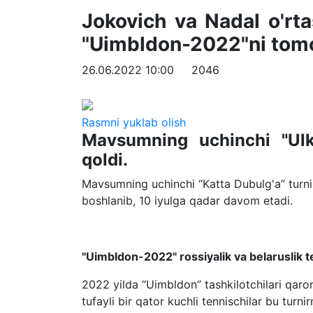
Jokovich va Nadal o'rta
"Uimbldon-2022"ni tomo
26.06.2022 10:00
2046
Rasmni yuklab olish
Mavsumning uchinchi "Ulka
qoldi.
Mavsumning uchinchi “Katta Dubulg'a” turnir
boshlanib, 10 iyulga qadar davom etadi.
"Uimbldon-2022" rossiyalik va belaruslik te
2022 yilda “Uimbldon” tashkilotchilari qarori
tufayli bir qator kuchli tennischilar bu turni