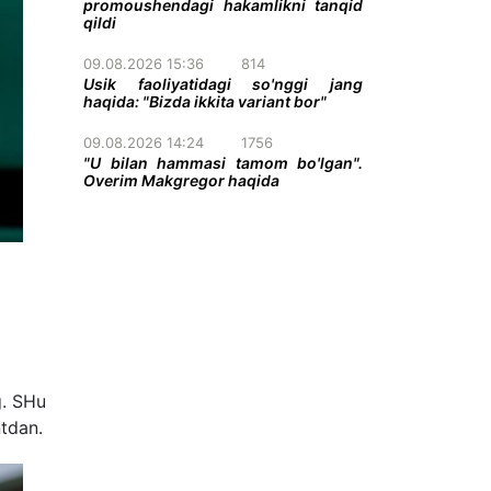
promoushendagi hakamlikni tanqid
qildi
09.08.2026 15:36
814
Usik faoliyatidagi so'nggi jang
haqida: "Bizda ikkita variant bor"
09.08.2026 14:24
1756
"U bilan hammasi tamom bo'lgan".
Overim Makgregor haqida
g. SHu
ntdan.