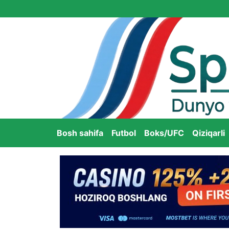
Bosh sahifa
Futbol
Boks/UFC
Qiziqarli