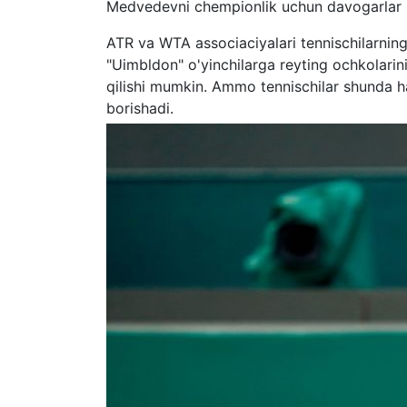
Medvedevni chempionlik uchun davogarlar r
ATR va WTA associaciyalari tennischilarning c
"Uimbldon" o'yinchilarga reyting ochkolarini
qilishi mumkin. Ammo tennischilar shunda h
borishadi.