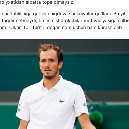
o'yxatidan albatta topa olmaysiz.
hetlatilishiga qarshi chiqdi va sankciyalar qo'lladi. Bu yil
 taqdim etmaydi, bu esa ishtirokchilar motivaciyasiga salbiy
am "Ulkan Toj" turniri degan nom uchun ham kurash olib