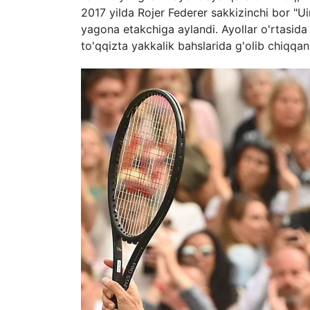
2017 yilda Rojer Federer sakkizinchi bor "U
yagona etakchiga aylandi. Ayollar o'rtasida
to'qqizta yakkalik bahslarida g'olib chiqqa