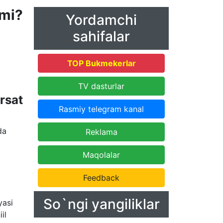
zmi?
Yordamchi
sahifalar
TOP Bukmekerlar
TV dasturlar
rsat
Rasmiy telegram kanal
da
Reklama
Maqolalar
Feedback
So`ngi yangiliklar
yasi
il