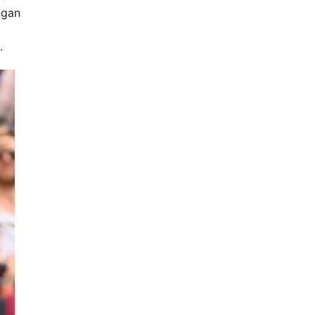
hgan
.