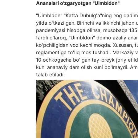
Ananalari o'zgaryotgan "Uimbldon"
"Uimbldon" "Katta Dubulg'a"ning eng qadimgi
yilda o'tkazilgan. Birinchi va ikkinchi jaho
pandemiyasi hisobga olinsa, musobaqa 13
farqli o'laroq, "Uimbldon" doimo azaliy ana
ko'pchiligidan voz kechilmoqda. Xususan, t
reglamentiga to'liq mos tushadi. Markaziy va
10 ochkogacha bo'lgan tay-breyk joriy etil
kuni ananaviy dam olish kuni bo'lmaydi. Am
talab etiladi.