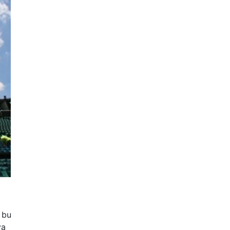
 bu
va