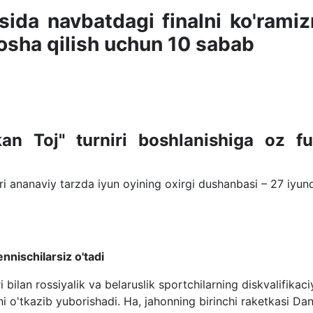
sida navbatdagi finalni ko'rami
sha qilish uchun 10 sabab
n Toj" turniri boshlanishiga oz fu
i ananaviy tarzda iyun oyining oxirgi dushanbasi – 27 iyun
nnischilarsiz o'tadi
 bilan rossiyalik va belaruslik sportchilarning diskvalifikaci
rni o'tkazib yuborishadi. Ha, jahonning birinchi raketkasi Dani