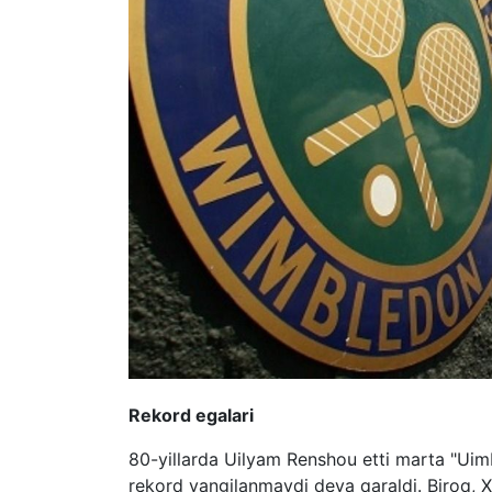
Rekord egalari
80-yillarda Uilyam Renshou etti marta "Uim
rekord yangilanmaydi deya qaraldi. Biroq, 