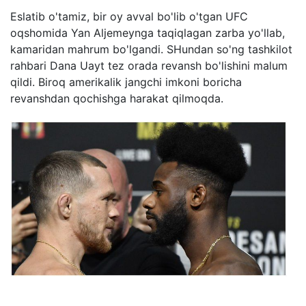
Eslatib o'tamiz, bir oy avval bo'lib o'tgan UFC
oqshomida Yan Aljemeynga taqiqlagan zarba yo'llab,
kamaridan mahrum bo'lgandi. SHundan so'ng tashkilot
rahbari Dana Uayt tez orada revansh bo'lishini malum
qildi. Biroq amerikalik jangchi imkoni boricha
revanshdan qochishga harakat qilmoqda.