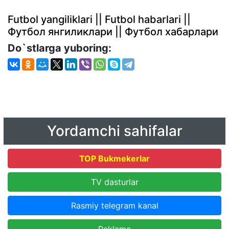
Futbol yangiliklari || Futbol habarlari ||
Футбол янгиликлари || Футбол хабарлари
Do`stlarga yuboring:
Yordamchi sahifalar
TOP Bukmekerlar
TV dasturlar
Rasmiy telegram kanal