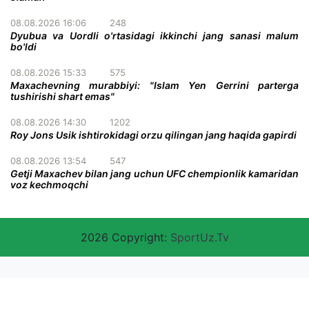
08.08.2026 16:06
248
Dyubua va Uordli o'rtasidagi ikkinchi jang sanasi malum
bo'ldi
08.08.2026 15:33
575
Maxachevning murabbiyi: "Islam Yen Gerrini parterga
tushirishi shart emas"
08.08.2026 14:30
1202
Roy Jons Usik ishtirokidagi orzu qilingan jang haqida gapirdi
08.08.2026 13:54
547
Getji Maxachev bilan jang uchun UFC chempionlik kamaridan
voz kechmoqchi
2026 Copyright:
SportUz.Tv