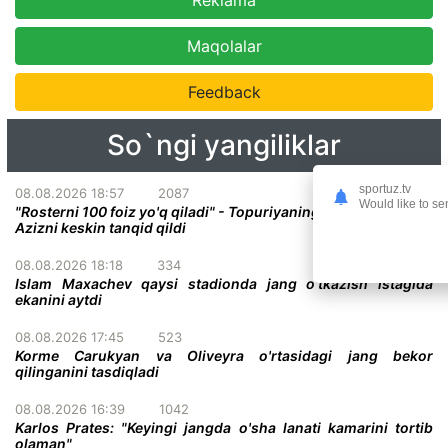
Reklama
Maqolalar
Feedback
So`ngi yangiliklar
sportuz.tv
08.08.2026 18:57
2087
Would like to se
"Rosterni 100 foiz yo'q qiladi" - Topuriyaning menejeri Abdel-
Azizni keskin tanqid qildi
08.08.2026 18:18
334
Islam Maxachev qaysi stadionda jang o'tkazish istagida
ekanini aytdi
08.08.2026 17:45
523
Korme Carukyan va Oliveyra o'rtasidagi jang bekor
qilinganini tasdiqladi
08.08.2026 16:39
1042
Karlos Prates: "Keyingi jangda o'sha lanati kamarini tortib
olaman"