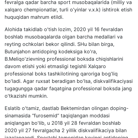
fevralga qadar barcha sport musobaqalarida (milliy va
xalqaro chempionatlar, turli o'yinlar v.x.k) ishtirok etish
huquqidan mahrum etildi.
Alohida takidlab o'tish lozim, 2020 yil 16 fevraldan
boshlab musobaqalarda olgan barcha medallari va
reyting ochkolari bekor qilindi. SHu bilan birga,
Butunjahon antidoping kodeksiga ko'ra,
B.Meliqo'zievning professional boksda chiqishlarini
davom etishi yoki etmasligi tegishli Xalqaro
professional boks tashkilotining qaroriga bog'liq
bo'ladi. Agar ruxsat beradigan bo'lsa, diskvalifikaciyasi
tugagungga qadar faqatgina professional boksda jang
o'tkazishi mumkin.
Eslatib o'tamiz, dastlab Bektemirdan olingan doping-
sinamasida “furosemid” taqiqlangan moddasi
aniqlangan bo'lib, u 2018 yil 28 fevraldan boshlab
2020 yil 27 fevralgacha 2 yillik diskvalifikaciya bilan
jazolangandi. Sportchi tomonidan keyingi antidoping