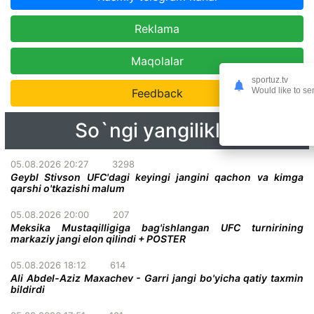
Reklama
Maqolalar
sportuz.tv
Would like to se
Feedback
So`ngi yangiliklar
05.08.2026 20:27
3298
Geybl Stivson UFC'dagi keyingi jangini qachon va kimga
qarshi o'tkazishi malum
05.08.2026 20:00
207
Meksika Mustaqilligiga bag'ishlangan UFC turnirining
markaziy jangi elon qilindi + POSTER
05.08.2026 18:12
614
Ali Abdel-Aziz Maxachev - Garri jangi bo'yicha qatiy taxmin
bildirdi