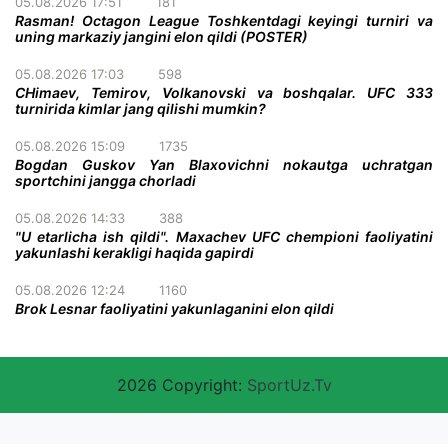
05.08.2026 17:51
181
Rasman! Octagon League Toshkentdagi keyingi turniri va
uning markaziy jangini elon qildi (POSTER)
05.08.2026 17:03
598
CHimaev, Temirov, Volkanovski va boshqalar. UFC 333
turnirida kimlar jang qilishi mumkin?
05.08.2026 15:09
1735
Bogdan Guskov Yan Blaxovichni nokautga uchratgan
sportchini jangga chorladi
05.08.2026 14:33
388
"U etarlicha ish qildi". Maxachev UFC chempioni faoliyatini
yakunlashi kerakligi haqida gapirdi
05.08.2026 12:24
1160
Brok Lesnar faoliyatini yakunlaganini elon qildi
2026 Copyright:
SportUz.Tv