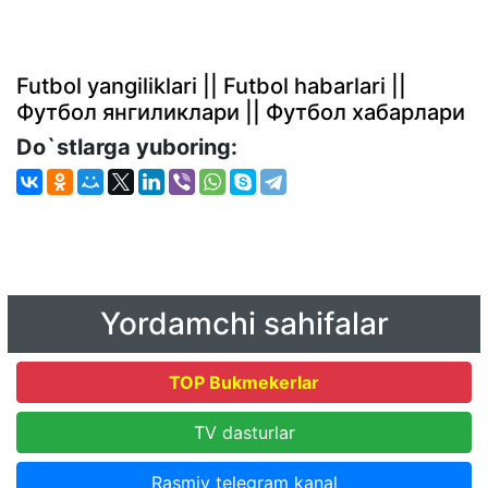
Futbol yangiliklari || Futbol habarlari ||
Футбол янгиликлари || Футбол хабарлари
Do`stlarga yuboring:
Yordamchi sahifalar
TOP Bukmekerlar
TV dasturlar
Rasmiy telegram kanal