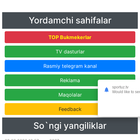
Yordamchi sahifalar
TOP Bukmekerlar
TV dasturlar
Rasmiy telegram kanal
Reklama
sportuz.tv
Would like to se
Maqolalar
Feedback
So`ngi yangiliklar