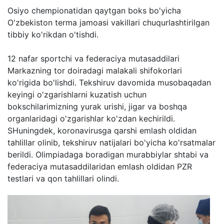
Osiyo chempionatidan qaytgan boks bo'yicha
O'zbekiston terma jamoasi vakillari chuqurlashtirilgan
tibbiy ko'rikdan o'tishdi.
12 nafar sportchi va federaciya mutasaddilari
Markazning tor doiradagi malakali shifokorlari
ko'rigida bo'lishdi. Tekshiruv davomida musobaqadan
keyingi o'zgarishlarni kuzatish uchun
bokschilarimizning yurak urishi, jigar va boshqa
organlaridagi o'zgarishlar ko'zdan kechirildi.
SHuningdek, koronavirusga qarshi emlash oldidan
tahlillar olinib, tekshiruv natijalari bo'yicha ko'rsatmalar
berildi. Olimpiadaga boradigan murabbiylar shtabi va
federaciya mutasaddilaridan emlash oldidan PZR
testlari va qon tahlillari olindi.