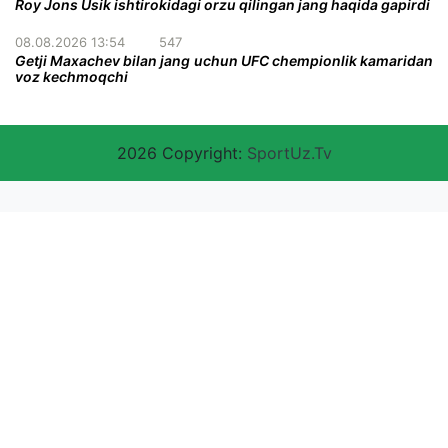
Roy Jons Usik ishtirokidagi orzu qilingan jang haqida gapirdi
08.08.2026 13:54
547
Getji Maxachev bilan jang uchun UFC chempionlik kamaridan
voz kechmoqchi
2026 Copyright:
SportUz.Tv