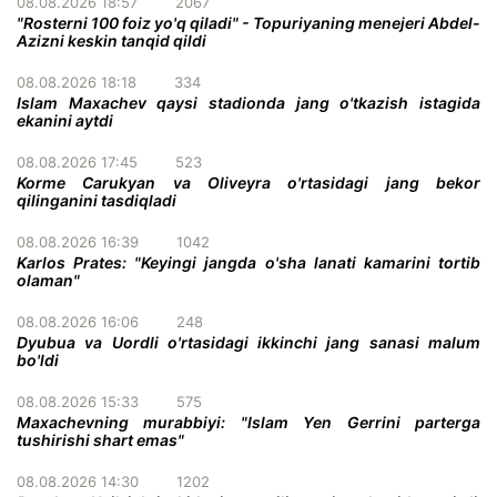
08.08.2026 18:57
2067
"Rosterni 100 foiz yo'q qiladi" - Topuriyaning menejeri Abdel-
Azizni keskin tanqid qildi
08.08.2026 18:18
334
Islam Maxachev qaysi stadionda jang o'tkazish istagida
ekanini aytdi
08.08.2026 17:45
523
Korme Carukyan va Oliveyra o'rtasidagi jang bekor
qilinganini tasdiqladi
08.08.2026 16:39
1042
Karlos Prates: "Keyingi jangda o'sha lanati kamarini tortib
olaman"
08.08.2026 16:06
248
Dyubua va Uordli o'rtasidagi ikkinchi jang sanasi malum
bo'ldi
08.08.2026 15:33
575
Maxachevning murabbiyi: "Islam Yen Gerrini parterga
tushirishi shart emas"
08.08.2026 14:30
1202