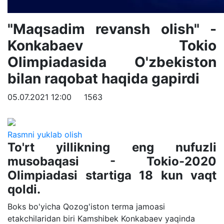
"Maqsadim revansh olish" -
Konkabaev Tokio
Olimpiadasida O'zbekiston
bilan raqobat haqida gapirdi
05.07.2021 12:00
1563
Rasmni yuklab olish
To'rt yillikning eng nufuzli
musobaqasi - Tokio-2020
Olimpiadasi startiga 18 kun vaqt
qoldi.
Boks bo'yicha Qozog'iston terma jamoasi
etakchilaridan biri Kamshibek Konkabaev yaqinda