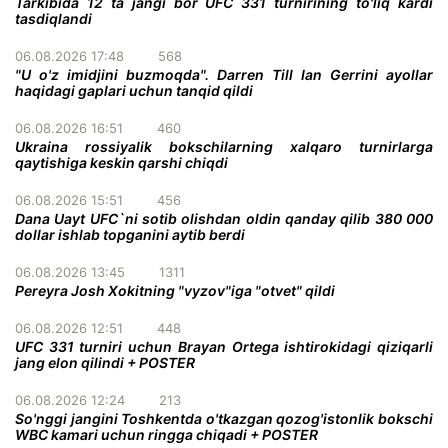
Tarkibida 12 ta jangi bor UFC 331 turnirining to'liq kardi
tasdiqlandi
06.08.2026 17:48
568
"U o'z imidjini buzmoqda". Darren Till Ian Gerrini ayollar
haqidagi gaplari uchun tanqid qildi
06.08.2026 16:51
460
Ukraina rossiyalik bokschilarning xalqaro turnirlarga
qaytishiga keskin qarshi chiqdi
06.08.2026 15:51
456
Dana Uayt UFC`ni sotib olishdan oldin qanday qilib 380 000
dollar ishlab topganini aytib berdi
06.08.2026 13:45
1311
Pereyra Josh Xokitning "vyzov"iga "otvet" qildi
06.08.2026 12:51
448
UFC 331 turniri uchun Brayan Ortega ishtirokidagi qiziqarli
jang elon qilindi + POSTER
06.08.2026 12:24
213
So'nggi jangini Toshkentda o'tkazgan qozog'istonlik bokschi
WBC kamari uchun ringga chiqadi + POSTER