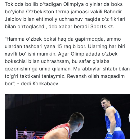
Tokioda bo'lib o'tadigan Olimpiya o'yinlarida boks
bo'yicha O'zbekiston terma jamoasi vakili Bahodir
Jalolov bilan ehtimoliy uchrashuv haqida o'z fikrlari
bilan o'rtoqlashdi, deb xabar beradi Sports.kz.
"Hamma o'zbek boksi haqida gapirmoqda, ammo
ulardan tashqari yana 15 raqib bor. Ularning har biri
xavfli bo'lishi mumkin. Agar Olimpiadada o'zbek
bokschisi bilan uchrashsam, bu safar g'alaba
qozonishimga umid qilaman. Murabbiylar shtabi bilan
to'g'ri taktikani tanlaymiz. Revansh olish maqsadim
bor", - dedi Konkabaev.