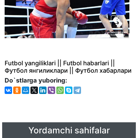
Futbol yangiliklari || Futbol habarlari ||
Футбол янгиликлари || Футбол хабарлари
Do`stlarga yuboring:
Yordamchi sahifalar