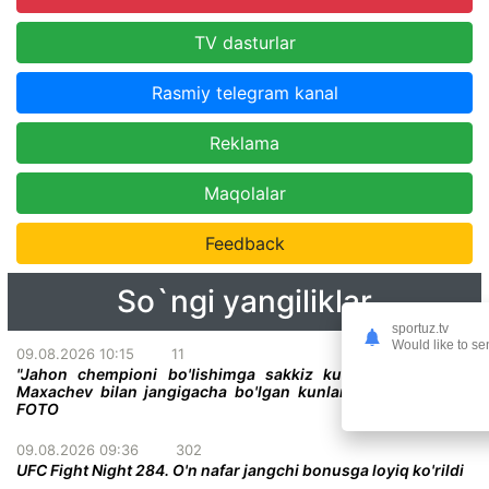
TV dasturlar
Rasmiy telegram kanal
Reklama
Maqolalar
Feedback
So`ngi yangiliklar
sportuz.tv
Would like to se
09.08.2026 10:15
11
"Jahon chempioni bo'lishimga sakkiz kun qoldi" - Gerri
Maxachev bilan jangigacha bo'lgan kunlarni sanamoqda +
FOTO
09.08.2026 09:36
302
UFC Fight Night 284. O'n nafar jangchi bonusga loyiq ko'rildi