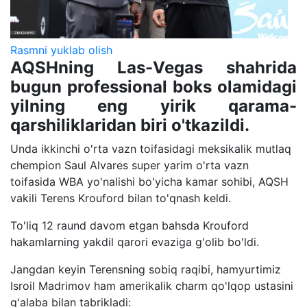
Rasmni yuklab olish
AQSHning Las-Vegas shahrida
bugun professional boks olamidagi
yilning eng yirik qarama-
qarshiliklaridan biri o'tkazildi.
Unda ikkinchi o'rta vazn toifasidagi meksikalik mutlaq
chempion Saul Alvares super yarim o'rta vazn
toifasida WBA yo'nalishi bo'yicha kamar sohibi, AQSH
vakili Terens Krouford bilan to'qnash keldi.
To'liq 12 raund davom etgan bahsda Krouford
hakamlarning yakdil qarori evaziga g'olib bo'ldi.
Jangdan keyin Terensning sobiq raqibi, hamyurtimiz
Isroil Madrimov ham amerikalik charm qo'lqop ustasini
g'alaba bilan tabrikladi: