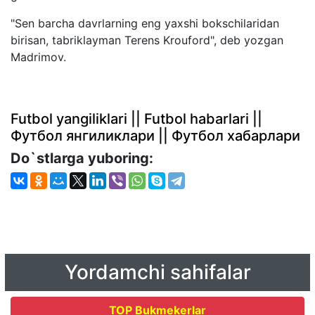
"Sen barcha davrlarning eng yaxshi bokschilaridan
birisan, tabriklayman Terens Krouford", deb yozgan
Madrimov.
Futbol yangiliklari || Futbol habarlari ||
Футбол янгиликлари || Футбол хабарлари
Do`stlarga yuboring:
Yordamchi sahifalar
TOP Bukmekerlar