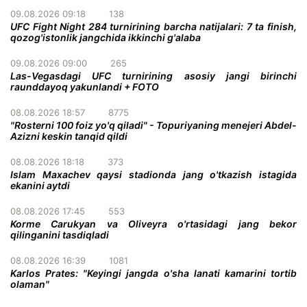
09.08.2026 09:18
138
UFC Fight Night 284 turnirining barcha natijalari: 7 ta finish,
qozog'istonlik jangchida ikkinchi g'alaba
09.08.2026 09:00
265
Las-Vegasdagi UFC turnirining asosiy jangi birinchi
raunddayoq yakunlandi + FOTO
08.08.2026 18:57
8775
"Rosterni 100 foiz yo'q qiladi" - Topuriyaning menejeri Abdel-
Azizni keskin tanqid qildi
08.08.2026 18:18
373
Islam Maxachev qaysi stadionda jang o'tkazish istagida
ekanini aytdi
08.08.2026 17:45
553
Korme Carukyan va Oliveyra o'rtasidagi jang bekor
qilinganini tasdiqladi
08.08.2026 16:39
1081
Karlos Prates: "Keyingi jangda o'sha lanati kamarini tortib
olaman"