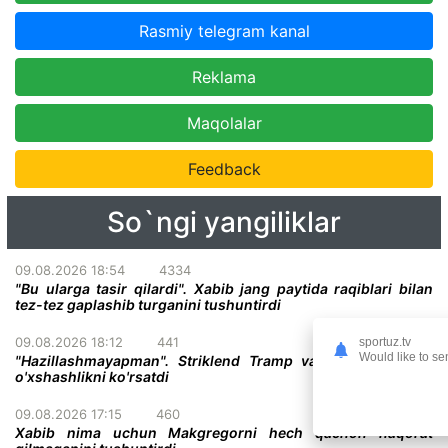
Rasmiy telegram kanal
Reklama
Maqolalar
Feedback
So`ngi yangiliklar
09.08.2026 18:54
4334
"Bu ularga tasir qilardi". Xabib jang paytida raqiblari bilan
tez-tez gaplashib turganini tushuntirdi
09.08.2026 18:12
441
sportuz.tv
Would like to se
"Hazillashmayapman". Striklend Tramp va Gitler o'rtasida
o'xshashlikni ko'rsatdi
09.08.2026 17:15
460
Xabib nima uchun Makgregorni hech qachon haqorat