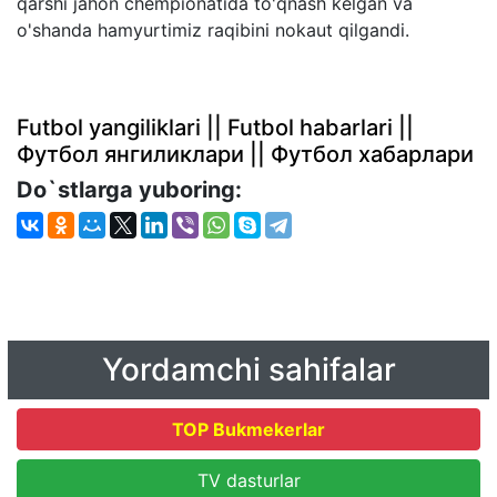
qarshi jahon chempionatida to'qnash kelgan va
o'shanda hamyurtimiz raqibini nokaut qilgandi.
Futbol yangiliklari || Futbol habarlari ||
Футбол янгиликлари || Футбол хабарлари
Do`stlarga yuboring:
Yordamchi sahifalar
TOP Bukmekerlar
TV dasturlar