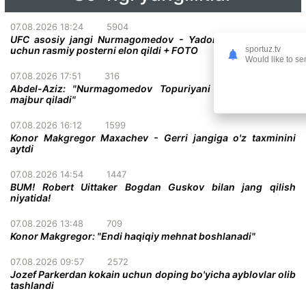
07.08.2026 18:24
5904
UFC asosiy jangi Nurmagomedov - Yadong bo'lgan turnir
sportuz.tv
uchun rasmiy posterni elon qildi + FOTO
Would like to se
07.08.2026 17:51
316
Abdel-Aziz: "Nurmagomedov Topuriyani taslim bo'lishga
majbur qiladi"
07.08.2026 16:12
1599
Konor Makgregor Maxachev - Gerri jangiga o'z taxminini
aytdi
07.08.2026 14:54
1447
BUM! Robert Uittaker Bogdan Guskov bilan jang qilish
niyatida!
07.08.2026 13:48
709
Konor Makgregor: "Endi haqiqiy mehnat boshlanadi"
07.08.2026 09:57
2572
Jozef Parkerdan kokain uchun doping bo'yicha ayblovlar olib
tashlandi