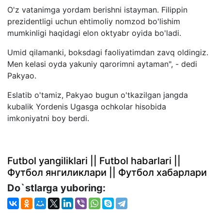
O'z vatanimga yordam berishni istayman. Filippin
prezidentligi uchun ehtimoliy nomzod bo'lishim
mumkinligi haqidagi elon oktyabr oyida bo'ladi.
Umid qilamanki, boksdagi faoliyatimdan zavq oldingiz.
Men kelasi oyda yakuniy qarorimni aytaman", - dedi
Pakyao.
Eslatib o'tamiz, Pakyao bugun o'tkazilgan jangda
kubalik Yordenis Ugasga ochkolar hisobida
imkoniyatni boy berdi.
Futbol yangiliklari || Futbol habarlari ||
Футбол янгиликлари || Футбол хабарлари
Do`stlarga yuboring: