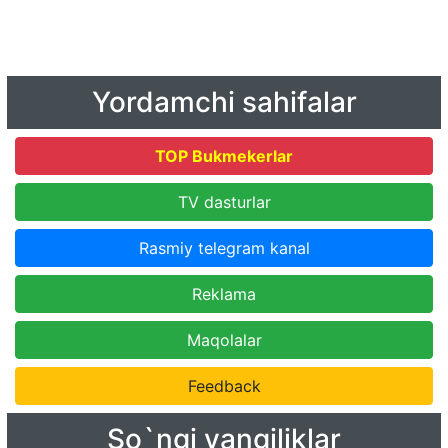
Yordamchi sahifalar
TOP Bukmekerlar
TV dasturlar
Rasmiy telegram kanal
Reklama
Maqolalar
Feedback
So`ngi yangiliklar