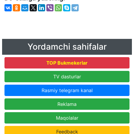
Yordamchi sahifalar
TOP Bukmekerlar
TV dasturlar
Rasmiy telegram kanal
Reklama
Maqolalar
Feedback