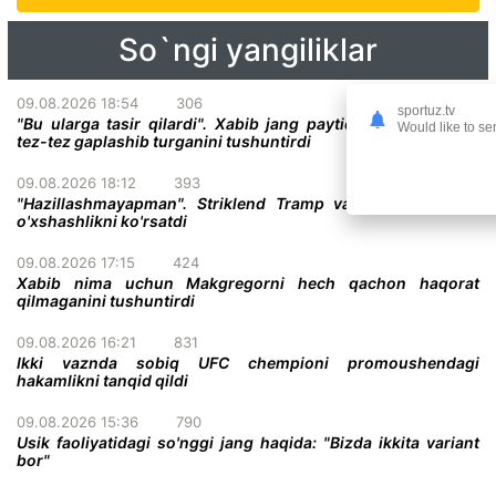
So`ngi yangiliklar
09.08.2026 18:54
306
sportuz.tv
"Bu ularga tasir qilardi". Xabib jang paytida raqiblari bilan
Would like to se
tez-tez gaplashib turganini tushuntirdi
09.08.2026 18:12
393
"Hazillashmayapman". Striklend Tramp va Gitler o'rtasida
o'xshashlikni ko'rsatdi
09.08.2026 17:15
424
Xabib nima uchun Makgregorni hech qachon haqorat
qilmaganini tushuntirdi
09.08.2026 16:21
831
Ikki vaznda sobiq UFC chempioni promoushendagi
hakamlikni tanqid qildi
09.08.2026 15:36
790
Usik faoliyatidagi so'nggi jang haqida: "Bizda ikkita variant
bor"