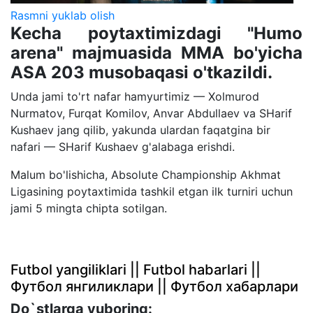
Rasmni yuklab olish
Kecha poytaxtimizdagi "Humo
arena" majmuasida MMA bo'yicha
ASA 203 musobaqasi o'tkazildi.
Unda jami to'rt nafar hamyurtimiz — Xolmurod
Nurmatov, Furqat Komilov, Anvar Abdullaev va SHarif
Kushaev jang qilib, yakunda ulardan faqatgina bir
nafari — SHarif Kushaev g'alabaga erishdi.
Malum bo'lishicha, Absolute Championship Akhmat
Ligasining poytaxtimida tashkil etgan ilk turniri uchun
jami 5 mingta chipta sotilgan.
Futbol yangiliklari || Futbol habarlari ||
Футбол янгиликлари || Футбол хабарлари
Do`stlarga yuboring: