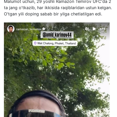
Malumot uchun, 29 yoshli Ramazon Temirov UFC'da 2
ta jang o'tkazib, har ikkisida raqiblaridan ustun kelgan.
O'tgan yili doping sabab bir yilga chetlatilgan edi.