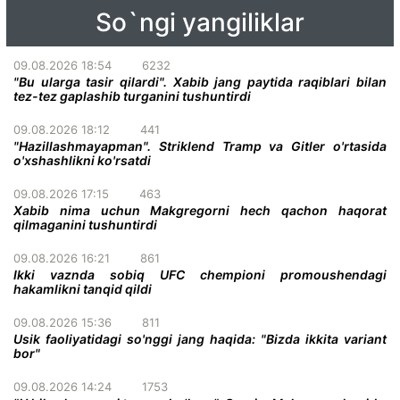
So`ngi yangiliklar
09.08.2026 18:54
6232
"Bu ularga tasir qilardi". Xabib jang paytida raqiblari bilan
tez-tez gaplashib turganini tushuntirdi
09.08.2026 18:12
441
"Hazillashmayapman". Striklend Tramp va Gitler o'rtasida
o'xshashlikni ko'rsatdi
09.08.2026 17:15
463
Xabib nima uchun Makgregorni hech qachon haqorat
qilmaganini tushuntirdi
09.08.2026 16:21
861
Ikki vaznda sobiq UFC chempioni promoushendagi
hakamlikni tanqid qildi
09.08.2026 15:36
811
Usik faoliyatidagi so'nggi jang haqida: "Bizda ikkita variant
bor"
09.08.2026 14:24
1753