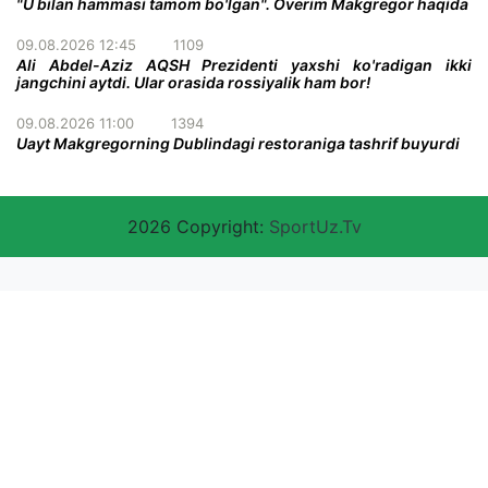
"U bilan hammasi tamom bo'lgan". Overim Makgregor haqida
09.08.2026 12:45
1109
Ali Abdel-Aziz AQSH Prezidenti yaxshi ko'radigan ikki
jangchini aytdi. Ular orasida rossiyalik ham bor!
09.08.2026 11:00
1394
Uayt Makgregorning Dublindagi restoraniga tashrif buyurdi
2026 Copyright:
SportUz.Tv