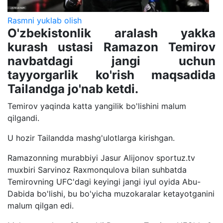
Rasmni yuklab olish
O'zbekistonlik aralash yakka
kurash ustasi Ramazon Temirov
navbatdagi jangi uchun
tayyorgarlik ko'rish maqsadida
Tailandga jo'nab ketdi.
Temirov yaqinda katta yangilik bo'lishini malum
qilgandi.
U hozir Tailandda mashg'ulotlarga kirishgan.
Ramazonning murabbiyi Jasur Alijonov sportuz.tv
muxbiri Sarvinoz Raxmonqulova bilan suhbatda
Temirovning UFC'dagi keyingi jangi iyul oyida Abu-
Dabida bo'lishi, bu bo'yicha muzokaralar ketayotganini
malum qilgan edi.